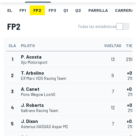
EL
FP1
FP2
FP3
Q1
Q2
PARRILLA
CARRERA
FP2
Todas las estadísticas
CLA
PILOTO
VUELTAS
TIEM
P. Acosta
1
13
2'09
Ajo Motorsport
T. Arbolino
+0.
2
9
Elf Marc VDS Racing Team
2'10.
A. Canet
+0.
3
7
Pons Wegow Los40
2'10.
J. Roberts
+0.
4
12
Italtrans Racing Team
2'10.
J. Dixon
+0.
5
7
Asterius GASGAS Aspar M2
2'10.