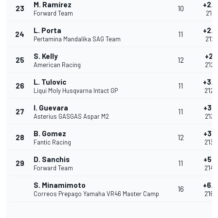
M. Ramírez
+2.
23
10
Forward Team
2'12.
L. Porta
+2.
24
11
Pertamina Mandalika SAG Team
2'12.
S. Kelly
+2.
25
12
American Racing
2'12.
L. Tulovic
+3.
26
11
Liqui Moly Husqvarna Intact GP
2'12.
I. Guevara
+3.
27
11
Asterius GASGAS Aspar M2
2'13.
B. Gomez
+3.
28
12
Fantic Racing
2'13.
D. Sanchis
+5.
29
11
Forward Team
2'14.
S. Minamimoto
+6.
16
Correos Prepago Yamaha VR46 Master Camp
2'16.