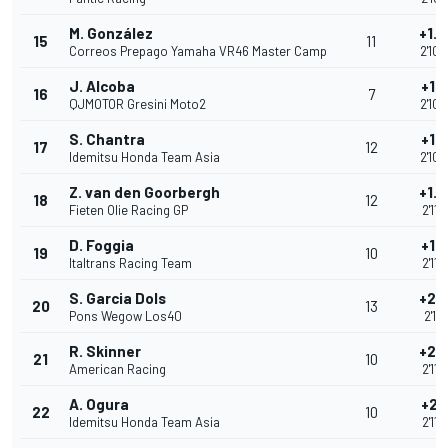
M. González
+1.
15
11
Correos Prepago Yamaha VR46 Master Camp
2'10.
J. Alcoba
+1.
16
7
QJMOTOR Gresini Moto2
2'10.
S. Chantra
+1.
17
12
Idemitsu Honda Team Asia
2'10.
Z. van den Goorbergh
+1.
18
12
Fieten Olie Racing GP
2'11.
D. Foggia
+1.
19
10
Italtrans Racing Team
2'11.
S. Garcia Dols
+2.
20
13
Pons Wegow Los40
2'11.
R. Skinner
+2.
21
10
American Racing
2'11.
A. Ogura
+2.
22
10
Idemitsu Honda Team Asia
2'11.