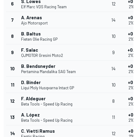
S. Lowes
+0.
6
12
Elf Marc VDS Racing Team
2'10.
A. Arenas
+0.
7
14
Ajo Motorsport
2'10.
B. Baltus
+0.
8
10
Fieten Olie Racing GP
2'10.
F. Salac
+0.
9
9
QJMOTOR Gresini Moto2
2'10.
B. Bendsneyder
+0.
10
14
Pertamina Mandalika SAG Team
2'10.
D. Binder
+0.
11
10
Liqui Moly Husqvarna Intact GP
2'10.
F. Aldeguer
+0.
12
8
Beta Tools - Speed Up Racing
2'10.
A. López
+0.
13
11
Beta Tools - Speed Up Racing
2'10.
C. Vietti Ramus
+0.
14
12
Fantic Racing
2'10.