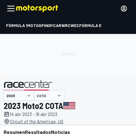
FÓRMULA 1
MOTOGP
INDYCAR
WRC
WEC
FÓRMULA E
COTA
presentado por
2023 Moto2 COTA
14 abr 2023 - 16 abr 2023
Circuit of the Americas, US
Resumen
Resultados
Noticias