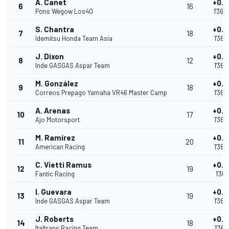
A. Canet
+0.3
6
16
Pons Wegow Los40
1'36.
S. Chantra
+0.3
7
18
Idemitsu Honda Team Asia
1'36.
J. Dixon
+0.
8
12
Inde GASGAS Aspar Team
1'36.
M. González
+0.
9
18
Correos Prepago Yamaha VR46 Master Camp
1'36.
A. Arenas
+0.
10
17
Ajo Motorsport
1'36.
M. Ramírez
+0.
11
20
American Racing
1'36.
C. Vietti Ramus
+0.
12
19
Fantic Racing
1'36.
I. Guevara
+0.5
13
19
Inde GASGAS Aspar Team
1'36.
J. Roberts
+0.5
14
18
Italtrans Racing Team
1'36.