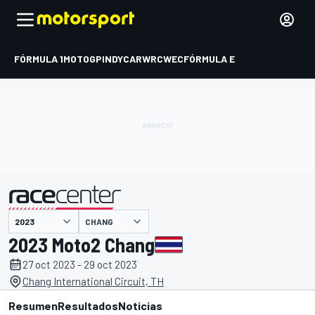
FÓRMULA 1
MOTOGP
INDYCAR
WRC
WEC
FÓRMULA E
CHANG
presentado por
2023 Moto2 Chang
27 oct 2023 - 29 oct 2023
Chang International Circuit, TH
Resumen
Resultados
Noticias