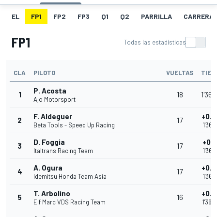
EL
FP1
FP2
FP3
Q1
Q2
PARRILLA
CARRERA
FP1
Todas las estadísticas
CLA
PILOTO
VUELTAS
TIEM
P. Acosta
1
18
1'36.
Ajo Motorsport
F. Aldeguer
+0.0
2
17
Beta Tools - Speed Up Racing
1'36.
D. Foggia
+0.1
3
17
Italtrans Racing Team
1'36.
A. Ogura
+0.2
4
17
Idemitsu Honda Team Asia
1'36.
T. Arbolino
+0.
5
16
Elf Marc VDS Racing Team
1'36.