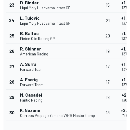
D. Binder
+1.0
23
15
Liqui Moly Husqvarna Intact GP
1'37.
L. Tulovic
+1.0
24
21
Liqui Moly Husqvarna Intact GP
1'37.
B. Baltus
+1.0
25
20
Fieten Olie Racing GP
1'37.
R. Skinner
+1.4
26
19
American Racing
1'37.
A. Surra
+1.6
27
17
Forward Team
1'37.
A. Escrig
+1.7
28
17
Forward Team
1'37.
M. Casadei
+2.1
29
18
Fantic Racing
1'38.
K. Nozane
+2.5
30
18
Correos Prepago Yamaha VR46 Master Camp
1'38.