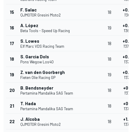
F. Salac
+0.
15
18
QJMOTOR Gresini Moto2
1'36.
A. López
+0.6
16
19
Beta Tools - Speed Up Racing
1'36.
S. Lowes
+0.7
17
18
Elf Marc VDS Racing Team
1'37.
S. Garcia Dols
+0.8
18
18
Pons Wegow Los40
1'37.
Z. van den Goorbergh
+0.9
19
19
Fieten Olie Racing GP
1'37.
B. Bendsneyder
+0.9
20
18
Pertamina Mandalika SAG Team
1'37.
T. Hada
+0.9
21
18
Pertamina Mandalika SAG Team
1'37.
J. Alcoba
+1.0
22
18
QJMOTOR Gresini Moto2
1'37.