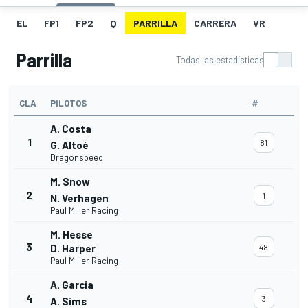
EL
FP1
FP2
Q
PARRILLA
CARRERA
VR
Parrilla
Todas las estadísticas
CLA
PILOTOS
#
A. Costa
1
81
G. Altoè
Dragonspeed
M. Snow
2
1
N. Verhagen
Paul Miller Racing
M. Hesse
3
D. Harper
48
Paul Miller Racing
A. Garcia
4
3
A. Sims