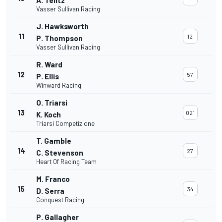
A. Telitz
Vasser Sullivan Racing
J. Hawksworth
11
12
P. Thompson
Vasser Sullivan Racing
R. Ward
12
57
P. Ellis
Winward Racing
O. Triarsi
13
021
K. Koch
Triarsi Competizione
T. Gamble
14
27
C. Stevenson
Heart Of Racing Team
M. Franco
15
34
D. Serra
Conquest Racing
P. Gallagher