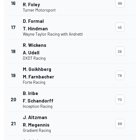
16
96
R. Foley
Turner Motorsport
D. Formal
17
45
T. Hindman
Wayne Taylor Racing with Andretti
R. Wickens
18
36
A. Udell
DXDT Racing
M. Goikhberg
19
78
M. Farnbacher
Forte Racing
B. Iribe
20
70
F. Schandorff
Inception Racing
J. Altzman
21
66
R. Megennis
Gradient Racing