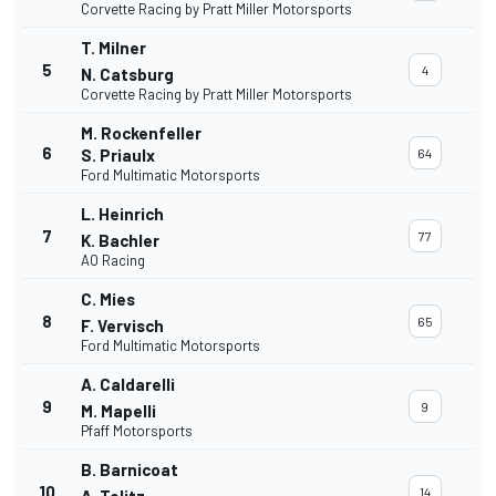
Corvette Racing by Pratt Miller Motorsports
T. Milner
5
4
N. Catsburg
Corvette Racing by Pratt Miller Motorsports
M. Rockenfeller
6
S. Priaulx
64
Ford Multimatic Motorsports
L. Heinrich
7
77
K. Bachler
AO Racing
C. Mies
8
65
F. Vervisch
Ford Multimatic Motorsports
A. Caldarelli
9
9
M. Mapelli
Pfaff Motorsports
B. Barnicoat
10
14