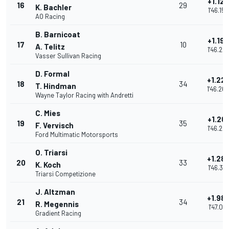
+1.12
16
29
K. Bachler
1'46.156
AO Racing
B. Barnicoat
+1.19
17
10
A. Telitz
1'46.22
Vasser Sullivan Racing
D. Formal
+1.22
18
34
T. Hindman
1'46.26
Wayne Taylor Racing with Andretti
C. Mies
+1.261
19
35
F. Vervisch
1'46.29
Ford Multimatic Motorsports
O. Triarsi
+1.28
20
33
K. Koch
1'46.314
Triarsi Competizione
J. Altzman
+1.98
21
34
R. Megennis
1'47.012
Gradient Racing