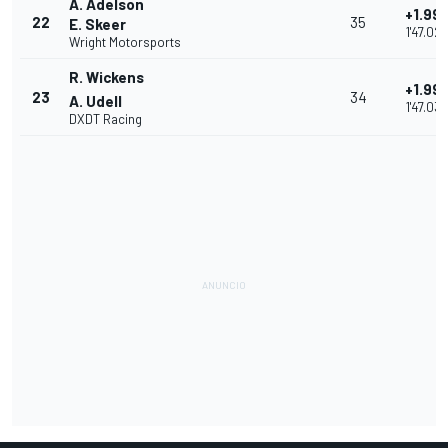
A. Adelson
+1.99
22
35
E. Skeer
1'47.024
Wright Motorsports
R. Wickens
+1.99
23
34
A. Udell
1'47.03
DXDT Racing