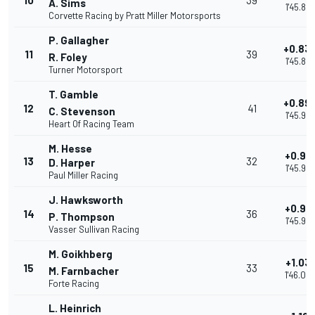
10
39
A. Sims
1'45.85
Corvette Racing by Pratt Miller Motorsports
P. Gallagher
+0.83
11
39
R. Foley
1'45.86
Turner Motorsport
T. Gamble
+0.89
12
41
C. Stevenson
1'45.92
Heart Of Racing Team
M. Hesse
+0.91
13
32
D. Harper
1'45.94
Paul Miller Racing
J. Hawksworth
+0.91
14
36
P. Thompson
1'45.947
Vasser Sullivan Racing
M. Goikhberg
+1.031
15
33
M. Farnbacher
1'46.06
Forte Racing
L. Heinrich