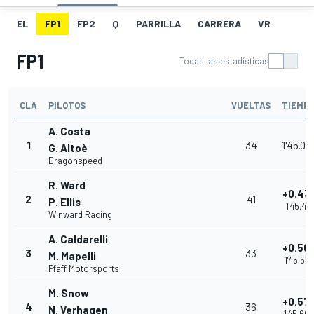
EL
FP1
FP2
Q
PARRILLA
CARRERA
VR
FP1
Todas las estadísticas
CLA
PILOTOS
VUELTAS
TIEMP
A. Costa
1
34
1'45.03
G. Altoè
Dragonspeed
R. Ward
+0.43
2
41
P. Ellis
1'45.471
Winward Racing
A. Caldarelli
+0.50
3
33
M. Mapelli
1'45.53
Pfaff Motorsports
M. Snow
+0.57
4
36
N. Verhagen