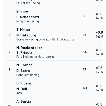
1'45.60
Paul Miller Racing
B. Iribe
+0.60
5
35
F. Schandorff
1'45.64
Inception Racing
T. Milner
+0.62
6
39
N. Catsburg
1'45.65
Corvette Racing by Pratt Miller Motorsports
M. Rockenfeller
+0.62
7
34
S. Priaulx
1'45.65
Ford Multimatic Motorsports
M. Franco
+0.63
8
35
D. Serra
1'45.667
Conquest Racing
O. Fidani
+0.65
9
40
M. Bell
1'45.687
AWA
A. Garcia
+0.82