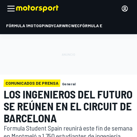
FÓRMULA 1
MOTOGP
INDYCAR
WRC
WEC
FÓRMULA E
COMUNICADOS DE PRENSA
General
LOS INGENIEROS DEL FUTURO
SE REÚNEN EN EL CIRCUIT DE
BARCELONA
Formula Student Spain reunirá este fin de semana
en Montmeló a 1.750 estudiantes de ingeniería