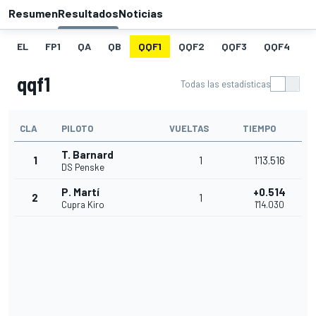
Resumen
Resultados
Noticias
EL
FP1
QA
QB
QQF1
QQF2
QQF3
QQF4
Q
qqf1
Todas las estadísticas
CLA
PILOTO
VUELTAS
TIEMPO
T. Barnard
1
1
1'13.516
DS Penske
P. Martí
+0.514
2
1
Cupra Kiro
1'14.030