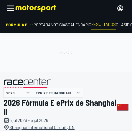
RESULTADOS
FÓRMULA E
PORTADA
NOTICIAS
CALENDARIO
CLASIFI
EPRIX DE SHANGHAI II
presentado por
2026 Fórmula E ePrix de Shanghai
II
5 jul 2026 - 5 jul 2026
Shanghai International Circuit, CN