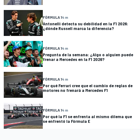
FÓRMULA 1
4 m
Antonelli detecta su debilidad en la F1 2026:
¿dónde Russell marca la diferencia?
FÓRMULA 1
4 m
Pregunta de la semana: ¿Algo o alguien puede
frenar a Mercedes en la F1 2026?
FÓRMULA 1
4 m
Por qué Ferrari cree que el cambio de reglas de
motores no frenará a Mercedes F1
FÓRMULA 1
4 m
Por qué la F1 se enfrenta al mismo dilema que
se enfrentó la Fórmula E