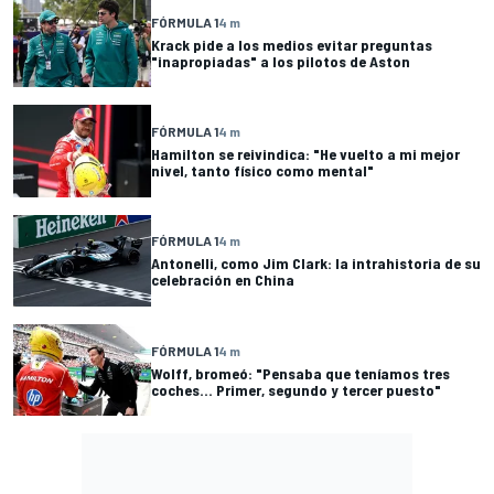
FÓRMULA 1
4 m
Krack pide a los medios evitar preguntas
"inapropiadas" a los pilotos de Aston
FÓRMULA 1
4 m
Hamilton se reivindica: "He vuelto a mi mejor
nivel, tanto físico como mental"
FÓRMULA 1
4 m
Antonelli, como Jim Clark: la intrahistoria de su
celebración en China
FÓRMULA 1
4 m
Wolff, bromeó: "Pensaba que teníamos tres
coches... Primer, segundo y tercer puesto"