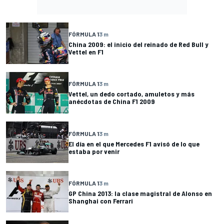
FÓRMULA 1
3 m
China 2009: el inicio del reinado de Red Bull y
Vettel en F1
FÓRMULA 1
3 m
Vettel, un dedo cortado, amuletos y más
anécdotas de China F1 2009
FÓRMULA 1
3 m
El día en el que Mercedes F1 avisó de lo que
estaba por venir
FÓRMULA 1
3 m
GP China 2013: la clase magistral de Alonso en
Shanghai con Ferrari