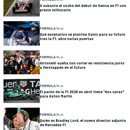
A subasta el coche del debut de Senna en F1 con
precio millonario
FÓRMULA 1
4 m
Qué escenarios se plantea Sainz para su futuro
tras la F1: abre varias puertas
FÓRMULA 1
4 m
Antonelli sueña con correr en resistencia junto
a Verstappen en el futuro
FÓRMULA 1
4 m
El parón de la F1 2026 en abril tiene "dos caras"
para Aston Martin
FÓRMULA 1
4 m
Quién es Bradley Lord, el nuevo director adjunto
de Mercedes F1