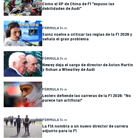
Cómo el GP de China de F1 "expuso las
debilidades de Audi"
FÓRMULA 1
4 m
Sainz vuelve a criticar las reglas de la F1 2026 y
señala el gran problema
FÓRMULA 1
4 m
Newey deja el cargo de director de Aston Martin
y fichan a Wheatley de Audi
FÓRMULA 1
4 m
Leclerc defiende las carreras de la F1 2026: "No
parece tan artificial"
FÓRMULA 1
4 m
La FIA nombra a un nuevo director de carrera
adjunto para la F1