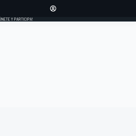
Haz que tu voz se escuche
comentando los artículos
 ÚNETE Y PARTICIPA!
INICIAR SESIÓN
EDICIÓN
ESPAÑA