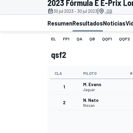
2023 Fórmula E E-Prix Lon
|
30 jul 2023 - 30 jul 2023
, GB
INDYCAR
WRC
Resumen
Resultados
Noticias
Vi
EL
FP1
QA
QB
QQF1
QQF2
qsf2
CLA
PILOTO
#
M. Evans
1
Jaguar
N. Nato
2
WEC
FÓRMULA E
Nissan