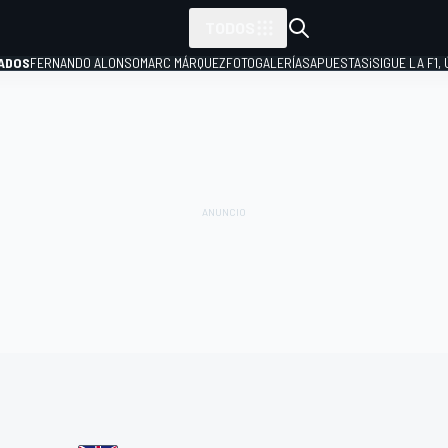
TODOS
ADOS
FERNANDO ALONSO
MARC MÁRQUEZ
FOTOGALERÍAS
APUESTAS
¡SIGUE LA F1,
P