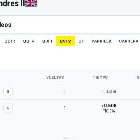
dres II
deos
QQF3
QQF4
QSF1
QSF2
QF
PARRILLA
CARRERA
VUELTAS
TIEMPO
I
1
1'10.008
9
+0.506
1
17
1'10.514