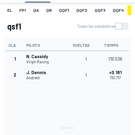
EL
FP1
QA
QB
QQF1
QQF2
QQF3
QQF4
Q
qsf1
Todas las estadísticas
CLA
PILOTO
VUELTAS
TIEMPO
N. Cassidy
1
1
1'10.536
Virgin Racing
J. Dennis
+0.181
2
1
Andretti
1'10.717