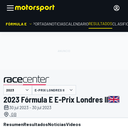
RESULTADOS
FÓRMULA E
PORTADA
NOTICIAS
CALENDARIO
CLASIFI
E-PRIX LONDRES II
presentado por
2023 Fórmula E E-Prix Londres II
30 jul 2023 - 30 jul 2023
, GB
Resumen
Resultados
Noticias
Videos