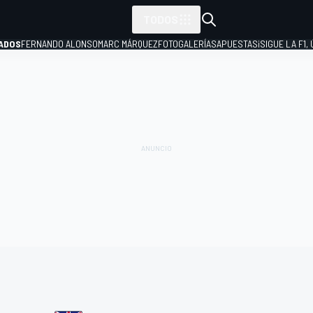
TODOS
ADOS
FERNANDO ALONSO
MARC MÁRQUEZ
FOTOGALERÍAS
APUESTAS
¡SIGUE LA F1,
P