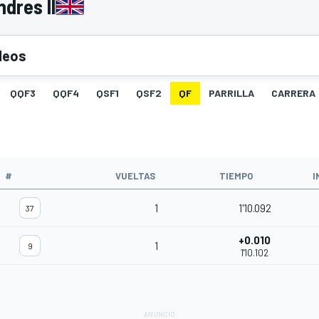
dres II
deos
QQF3
QQF4
QSF1
QSF2
QF
PARRILLA
CARRERA
#
VUELTAS
TIEMPO
I
1
1'10.092
37
+0.010
1
9
1'10.102