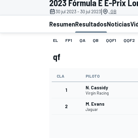
2023 Fórmula E E-Prix Lon
|
30 jul 2023 - 30 jul 2023
, GB
INDYCAR
WRC
Resumen
Resultados
Noticias
Vi
EL
FP1
QA
QB
QQF1
QQF2
qf
CLA
PILOTO
N. Cassidy
1
Virgin Racing
M. Evans
2
WEC
FÓRMULA E
Jaguar