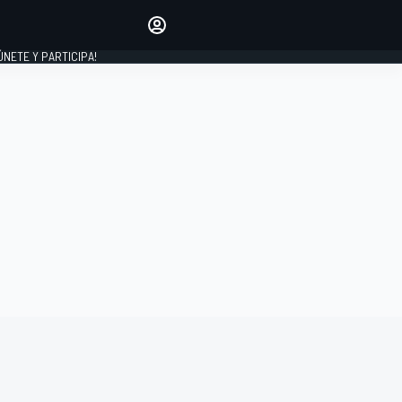
Haz que tu voz se escuche
comentando los artículos
 ÚNETE Y PARTICIPA!
INICIAR SESIÓN
EDICIÓN
ESPAÑA