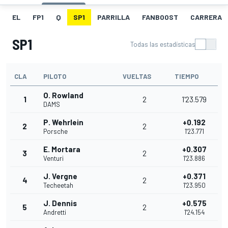
EL
FP1
Q
SP1
PARRILLA
FANBOOST
CARRERA
SP1
Todas las estadísticas
CLA
PILOTO
VUELTAS
TIEMPO
O. Rowland
1
2
1'23.579
DAMS
P. Wehrlein
+0.192
2
2
Porsche
1'23.771
E. Mortara
+0.307
3
2
Venturi
1'23.886
J. Vergne
+0.371
4
2
Techeetah
1'23.950
J. Dennis
+0.575
5
2
Andretti
1'24.154