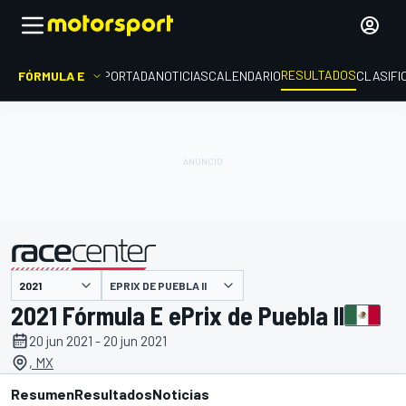
RESULTADOS
FÓRMULA E
PORTADA
NOTICIAS
CALENDARIO
CLASIFI
EPRIX DE PUEBLA II
presentado por
2021 Fórmula E ePrix de Puebla II
20 jun 2021 - 20 jun 2021
, MX
Resumen
Resultados
Noticias