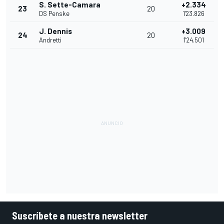
S. Sette-Camara
+2.334
23
20
DS Penske
1'23.826
J. Dennis
+3.009
24
20
Andretti
1'24.501
Suscríbete a nuestra newsletter