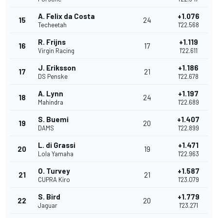
A. Felix da Costa
+1.076
15
24
Techeetah
1'22.568
R. Frijns
+1.119
16
17
Virgin Racing
1'22.611
J. Eriksson
+1.186
17
21
DS Penske
1'22.678
A. Lynn
+1.197
18
24
Mahindra
1'22.689
S. Buemi
+1.407
19
20
DAMS
1'22.899
L. di Grassi
+1.471
20
19
Lola Yamaha
1'22.963
O. Turvey
+1.587
21
21
CUPRA Kiro
1'23.079
S. Bird
+1.779
22
20
Jaguar
1'23.271