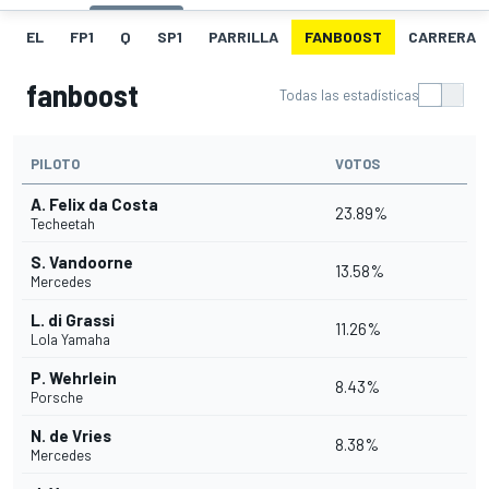
EL
FP1
Q
SP1
PARRILLA
FANBOOST
CARRERA
fanboost
Todas las estadísticas
PILOTO
VOTOS
A. Felix da Costa
23.89%
Techeetah
S. Vandoorne
13.58%
Mercedes
L. di Grassi
11.26%
Lola Yamaha
P. Wehrlein
8.43%
Porsche
N. de Vries
8.38%
Mercedes