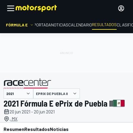
RESULTADOS
FÓRMULA E
PORTADA
NOTICIAS
CALENDARIO
CLASIFI
EPRIX DE PUEBLA II
presentado por
2021 Fórmula E ePrix de Puebla II
20 jun 2021 - 20 jun 2021
, MX
Resumen
Resultados
Noticias