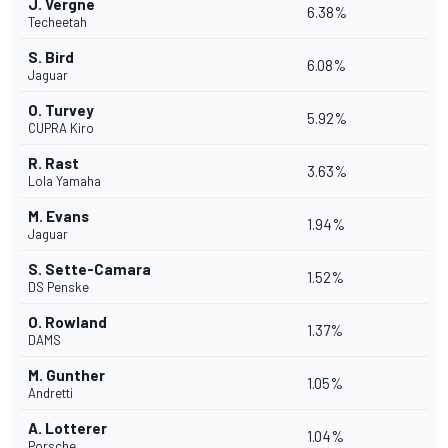
J. Vergne
6.38%
Techeetah
S. Bird
6.08%
Jaguar
O. Turvey
5.92%
CUPRA Kiro
R. Rast
3.63%
Lola Yamaha
M. Evans
1.94%
Jaguar
S. Sette-Camara
1.52%
DS Penske
O. Rowland
1.37%
DAMS
M. Gunther
1.05%
Andretti
A. Lotterer
1.04%
Porsche