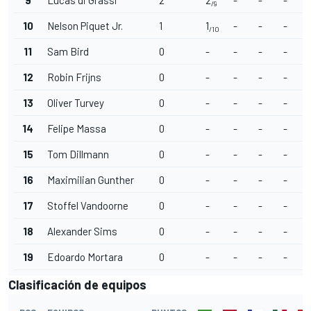
9
Lucas di Grassi
2
2
-
-
-
/9
10
Nelson Piquet Jr.
1
1
-
-
-
/10
11
Sam Bird
0
-
-
-
-
12
Robin Frijns
0
-
-
-
-
13
Oliver Turvey
0
-
-
-
-
14
Felipe Massa
0
-
-
-
-
15
Tom Dillmann
0
-
-
-
-
16
Maximilian Gunther
0
-
-
-
-
17
Stoffel Vandoorne
0
-
-
-
-
18
Alexander Sims
0
-
-
-
-
19
Edoardo Mortara
0
-
-
-
-
Clasificación de equipos