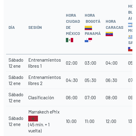
HOR
BUE
HORA
HORA
AIR
CIUDAD
BOGOTÁ
HORA
DÍA
SESIÓN
DE
CARACAS
MON
MÉXICO
PANAMÁ
SAN
Sábado
Entrenamientos
02:00
03:00
04:00
05:
12 ene
libres 1
Sábado
Entrenamientos
04:30
05:30
06:30
07:
12 ene
libres 2
Sábado
Clasificación
06:00
07:00
08:00
09:
12 ene
Marrakech ePrix
Sábado
10:00
11:00
12:00
13:
12 ene
(45 min. + 1
vuelta)