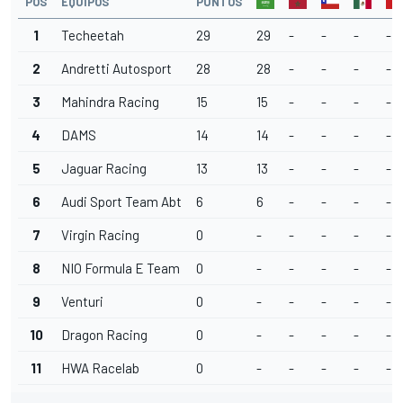
POS
EQUIPOS
PUNTOS
1
Techeetah
29
29
-
-
-
-
2
Andretti Autosport
28
28
-
-
-
-
3
Mahindra Racing
15
15
-
-
-
-
4
DAMS
14
14
-
-
-
-
5
Jaguar Racing
13
13
-
-
-
-
6
Audi Sport Team Abt
6
6
-
-
-
-
7
Virgin Racing
0
-
-
-
-
-
8
NIO Formula E Team
0
-
-
-
-
-
9
Venturi
0
-
-
-
-
-
10
Dragon Racing
0
-
-
-
-
-
11
HWA Racelab
0
-
-
-
-
-