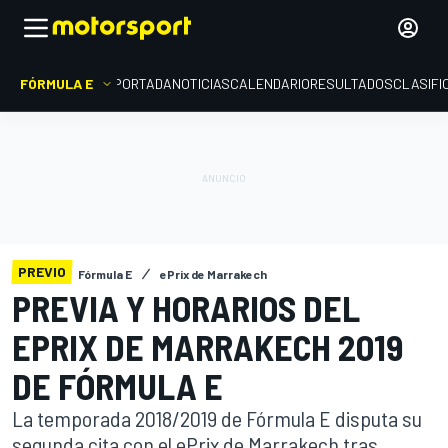
FÓRMULA E
PORTADA
NOTICIAS
CALENDARIO
RESULTADOS
CLASIFI
PREVIO
Fórmula E
ePrix de Marrakech
PREVIA Y HORARIOS DEL
EPRIX DE MARRAKECH 2019
DE FÓRMULA E
La temporada 2018/2019 de Fórmula E disputa su
segunda cita con el ePrix de Marrakech tras