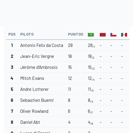
POS
PILOTO
PUNTOS
1
Antonio Felix da Costa
28
28
-
-
-
/1
2
Jean-Eric Vergne
18
18
-
-
-
/2
3
Jérôme d'Ambrosio
15
15
-
-
-
/3
4
Mitch Evans
12
12
-
-
-
/4
5
Andre Lotterer
11
11
-
-
-
/5
6
Sebastien Buemi
8
8
-
-
-
/6
7
Oliver Rowland
6
6
-
-
-
/7
8
Daniel Abt
4
4
-
-
-
/8