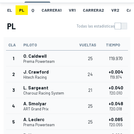
EL
PL
Q
CARRERA1
VR1
CARRERA2
VR2
CA
PL
Todas las estadísticas
CLA
PILOTO
VUELTAS
TIEMPO
O. Caldwell
1
25
1'19.970
Prema Powerteam
J. Crawford
+0.004
2
24
Hitech Racing
1'19.974
L. Sargeant
+0.040
3
21
Charouz Racing System
1'20.010
A. Smolyar
+0.048
4
25
ART Grand Prix
1'20.018
A. Leclerc
+0.085
5
25
Prema Powerteam
1'20.055