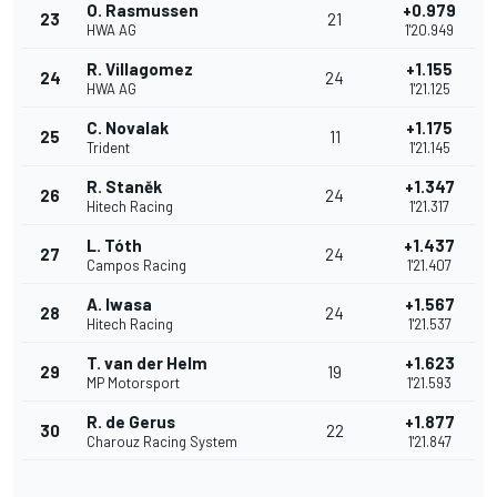
O. Rasmussen
+0.979
23
21
HWA AG
1'20.949
R. Villagomez
+1.155
24
24
HWA AG
1'21.125
C. Novalak
+1.175
25
11
Trident
1'21.145
R. Staněk
+1.347
26
24
Hitech Racing
1'21.317
L. Tóth
+1.437
27
24
Campos Racing
1'21.407
A. Iwasa
+1.567
28
24
Hitech Racing
1'21.537
T. van der Helm
+1.623
29
19
MP Motorsport
1'21.593
R. de Gerus
+1.877
30
22
Charouz Racing System
1'21.847