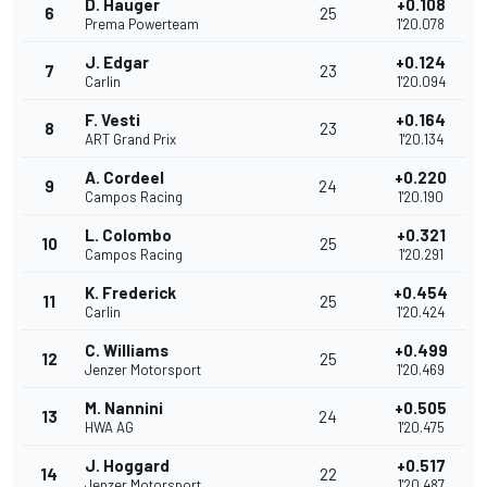
D. Hauger
+0.108
6
25
Prema Powerteam
1'20.078
J. Edgar
+0.124
7
23
Carlin
1'20.094
F. Vesti
+0.164
8
23
ART Grand Prix
1'20.134
A. Cordeel
+0.220
9
24
Campos Racing
1'20.190
L. Colombo
+0.321
10
25
Campos Racing
1'20.291
K. Frederick
+0.454
11
25
Carlin
1'20.424
C. Williams
+0.499
12
25
Jenzer Motorsport
1'20.469
M. Nannini
+0.505
13
24
HWA AG
1'20.475
J. Hoggard
+0.517
14
22
Jenzer Motorsport
1'20.487