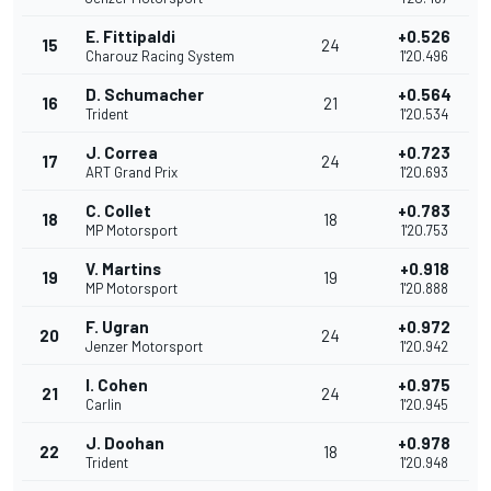
E. Fittipaldi
+0.526
15
24
Charouz Racing System
1'20.496
D. Schumacher
+0.564
16
21
Trident
1'20.534
J. Correa
+0.723
17
24
ART Grand Prix
1'20.693
C. Collet
+0.783
18
18
MP Motorsport
1'20.753
V. Martins
+0.918
19
19
MP Motorsport
1'20.888
F. Ugran
+0.972
20
24
Jenzer Motorsport
1'20.942
I. Cohen
+0.975
21
24
Carlin
1'20.945
J. Doohan
+0.978
22
18
Trident
1'20.948