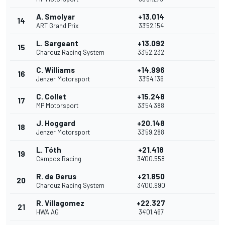
A. Smolyar
+13.014
14
ART Grand Prix
33'52.154
L. Sargeant
+13.092
15
Charouz Racing System
33'52.232
C. Williams
+14.996
16
Jenzer Motorsport
33'54.136
C. Collet
+15.248
17
MP Motorsport
33'54.388
J. Hoggard
+20.148
18
Jenzer Motorsport
33'59.288
L. Tóth
+21.418
19
Campos Racing
34'00.558
R. de Gerus
+21.850
20
Charouz Racing System
34'00.990
R. Villagomez
+22.327
21
HWA AG
34'01.467