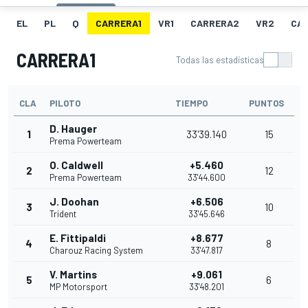
EL
PL
Q
CARRERA1
VR1
CARRERA2
VR2
CA
CARRERA1
Todas las estadísticas
CLA
PILOTO
TIEMPO
PUNTOS
D. Hauger
1
33'39.140
15
Prema Powerteam
O. Caldwell
+5.460
2
12
Prema Powerteam
33'44.600
J. Doohan
+6.506
3
10
Trident
33'45.646
E. Fittipaldi
+8.677
4
8
Charouz Racing System
33'47.817
V. Martins
+9.061
5
6
MP Motorsport
33'48.201