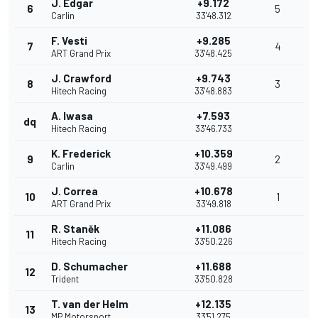
J. Edgar
+9.172
6
5
Carlin
33'48.312
F. Vesti
+9.285
7
4
ART Grand Prix
33'48.425
J. Crawford
+9.743
8
3
Hitech Racing
33'48.883
A. Iwasa
+7.593
dq
Hitech Racing
33'46.733
K. Frederick
+10.359
9
2
Carlin
33'49.499
J. Correa
+10.678
10
1
ART Grand Prix
33'49.818
R. Staněk
+11.086
11
Hitech Racing
33'50.226
D. Schumacher
+11.688
12
Trident
33'50.828
T. van der Helm
+12.135
13
MP Motorsport
33'51.275