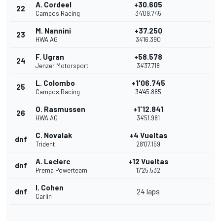
A. Cordeel
+30.605
22
Campos Racing
34'09.745
M. Nannini
+37.250
23
HWA AG
34'16.390
F. Ugran
+58.578
24
Jenzer Motorsport
34'37.718
L. Colombo
+1'06.745
25
Campos Racing
34'45.885
O. Rasmussen
+1'12.841
26
HWA AG
34'51.981
C. Novalak
+4 Vueltas
dnf
Trident
28'07.159
A. Leclerc
+12 Vueltas
dnf
Prema Powerteam
17'25.532
I. Cohen
dnf
24 laps
Carlin