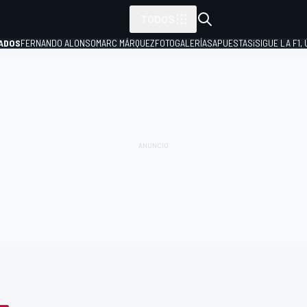
TODOS
ADOS
FERNANDO ALONSO
MARC MÁRQUEZ
FOTOGALERÍAS
APUESTAS
¡SIGUE LA F1,
P