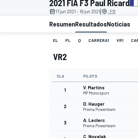
2021 FIA F3 Paul Ricard
|
17 jun 2021 - 19 jun 2021
, FR
INDYCAR
WRC
Resumen
Resultados
Noticias
EL
PL
Q
CARRERA1
VR1
CA
VR2
CLA
PILOTO
V. Martins
1
MP Motorsport
D. Hauger
2
WEC
FÓRMULA E
Prema Powerteam
A. Leclerc
3
Prema Powerteam
C. Novalak