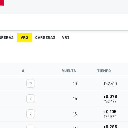
RRERA2
VR2
CARRERA3
VR3
#
VUELTA
TIEMPO
19
1'52.419
17
+0.078
14
1
1'52.497
+0.105
16
2
1'52.524
+0.295