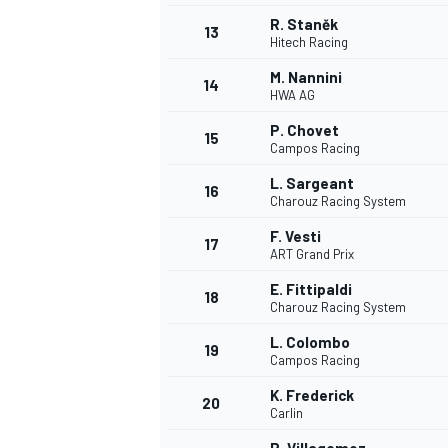
R. Staněk
13
Hitech Racing
M. Nannini
14
HWA AG
P. Chovet
15
Campos Racing
L. Sargeant
16
Charouz Racing System
F. Vesti
17
ART Grand Prix
E. Fittipaldi
18
Charouz Racing System
L. Colombo
19
Campos Racing
K. Frederick
20
Carlin