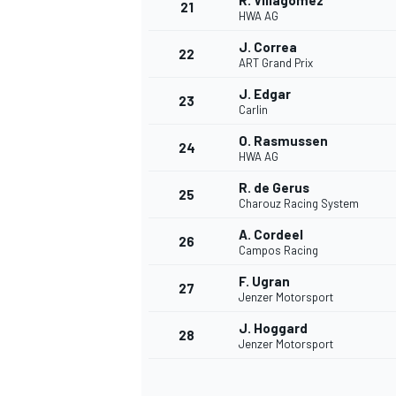
R. Villagomez
21
HWA AG
J. Correa
22
ART Grand Prix
J. Edgar
23
Carlin
O. Rasmussen
24
HWA AG
R. de Gerus
25
Charouz Racing System
MÁS CATEGORÍAS
A. Cordeel
26
Campos Racing
F. Ugran
27
Jenzer Motorsport
J. Hoggard
28
Jenzer Motorsport