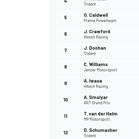
4
Trident
O. Caldwell
5
Prema Powerteam
J. Crawford
6
Hitech Racing
J. Doohan
7
Trident
C. Williams
8
Jenzer Motorsport
A. Iwasa
9
Hitech Racing
A. Smolyar
10
ART Grand Prix
T. van der Helm
11
MP Motorsport
D. Schumacher
12
Trident