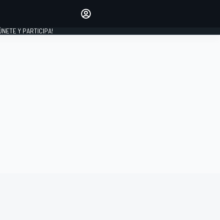
Haz que tu voz se escuche
comentando los artículos
 ÚNETE Y PARTICIPA!
INICIAR SESIÓN
EDICIÓN
ESPAÑA