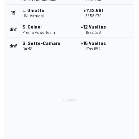
L. Ghiotto
+1'32.691
15
UNI-Virtuosi
35'58.979
S. Gelael
+12 Vueltas
dnf
Prema Powerteam
15'22.378
S. Sette-Camara
+15 Vueltas
dnf
DAMS
9'44.952