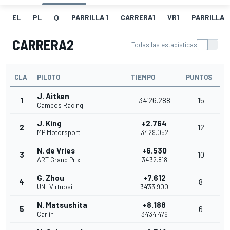
EL
PL
Q
PARRILLA 1
CARRERA1
VR1
PARRILLA 
CARRERA2
Todas las estadísticas
CLA
PILOTO
TIEMPO
PUNTOS
J. Aitken
1
34'26.288
15
Campos Racing
J. King
+2.764
2
12
MP Motorsport
34'29.052
N. de Vries
+6.530
3
10
ART Grand Prix
34'32.818
G. Zhou
+7.612
4
8
UNI-Virtuosi
34'33.900
N. Matsushita
+8.188
5
6
Carlin
34'34.476