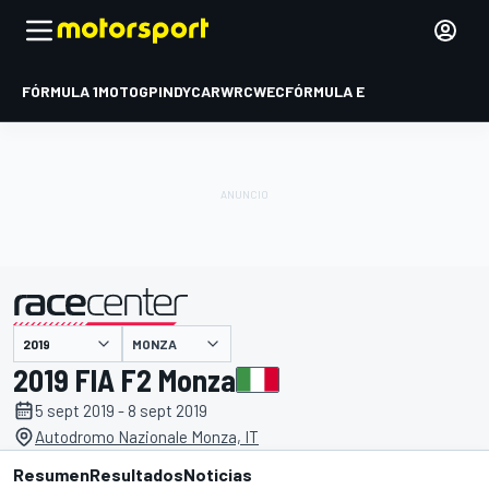
FÓRMULA 1
MOTOGP
INDYCAR
WRC
WEC
FÓRMULA E
MONZA
presentado por
2019 FIA F2 Monza
5 sept 2019 - 8 sept 2019
Autodromo Nazionale Monza, IT
Resumen
Resultados
Noticias