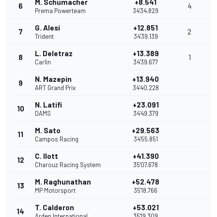
M. Schumacher
+8.541
6
4
Prema Powerteam
34'34.829
G. Alesi
+12.851
7
2
Trident
34'39.139
L. Deletraz
+13.389
8
1
Carlin
34'39.677
N. Mazepin
+13.940
9
ART Grand Prix
34'40.228
N. Latifi
+23.091
10
DAMS
34'49.379
M. Sato
+29.563
11
Campos Racing
34'55.851
C. Ilott
+41.390
12
Charouz Racing System
35'07.678
M. Raghunathan
+52.478
13
MP Motorsport
35'18.766
T. Calderon
+53.021
14
Arden International
35'19.309