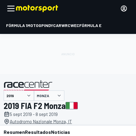
FÓRMULA 1
MOTOGP
INDYCAR
WRC
WEC
FÓRMULA E
MONZA
presentado por
2019 FIA F2 Monza
5 sept 2019 - 8 sept 2019
Autodromo Nazionale Monza, IT
Resumen
Resultados
Noticias