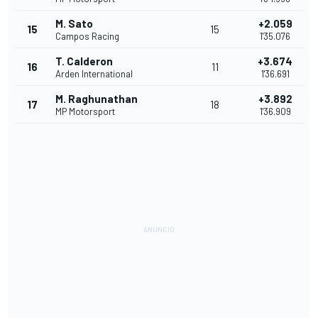
M. Sato
+2.059
15
15
Campos Racing
1'35.076
T. Calderon
+3.674
16
11
Arden International
1'36.691
M. Raghunathan
+3.892
17
18
MP Motorsport
1'36.909