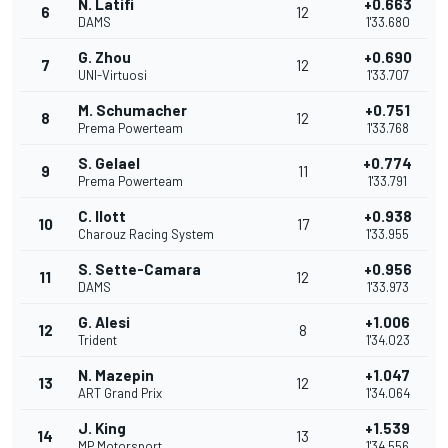
N. Latifi
+0.663
6
12
DAMS
1'33.680
G. Zhou
+0.690
7
12
UNI-Virtuosi
1'33.707
M. Schumacher
+0.751
8
12
Prema Powerteam
1'33.768
S. Gelael
+0.774
9
11
Prema Powerteam
1'33.791
C. Ilott
+0.938
10
17
Charouz Racing System
1'33.955
S. Sette-Camara
+0.956
11
12
DAMS
1'33.973
G. Alesi
+1.006
12
8
Trident
1'34.023
N. Mazepin
+1.047
13
12
ART Grand Prix
1'34.064
J. King
+1.539
14
13
MP Motorsport
1'34.556