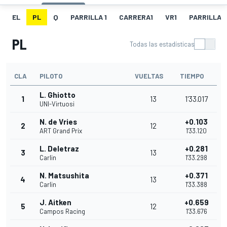
EL
PL
Q
PARRILLA 1
CARRERA1
VR1
PARRILLA 
PL
Todas las estadísticas
CLA
PILOTO
VUELTAS
TIEMPO
L. Ghiotto
1
13
1'33.017
UNI-Virtuosi
N. de Vries
+0.103
2
12
ART Grand Prix
1'33.120
L. Deletraz
+0.281
3
13
Carlin
1'33.298
N. Matsushita
+0.371
4
13
Carlin
1'33.388
J. Aitken
+0.659
5
12
Campos Racing
1'33.676