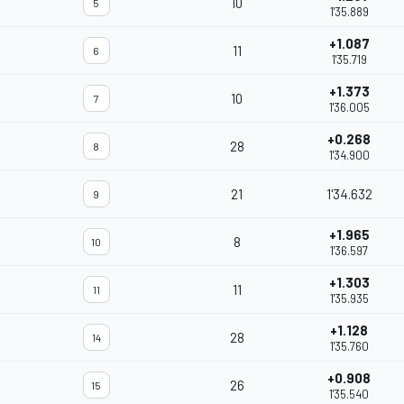
10
5
1'35.889
+1.087
11
6
1'35.719
+1.373
10
7
1'36.005
+0.268
28
8
1'34.900
21
1'34.632
9
+1.965
8
10
1'36.597
+1.303
11
11
1'35.935
+1.128
28
14
1'35.760
+0.908
26
15
1'35.540