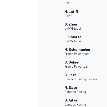
DAMS
N. Latifi
DAMS
G. Zhou
UNI-Virtuosi
L. Ghiotto
UNI-Virtuosi
M. Schumacher
Prema Powerteam
S. Gelael
Prema Powerteam
C. Ilott
Charouz Racing System
M. Sato
Campos Racing
J. Aitken
Campos Racing