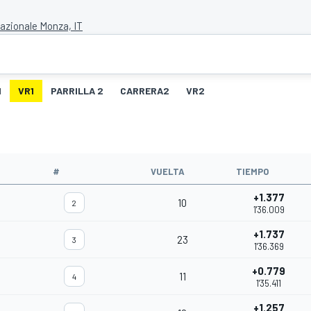
zionale Monza, IT
1
VR1
PARRILLA 2
CARRERA2
VR2
#
VUELTA
TIEMPO
+1.377
10
2
1'36.009
+1.737
23
3
1'36.369
+0.779
11
4
1'35.411
+1.257