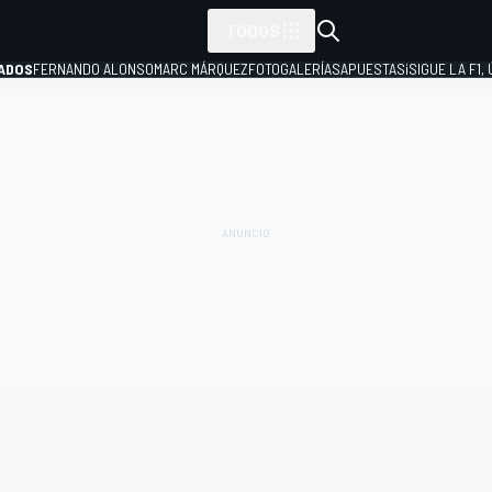
TODOS
ADOS
FERNANDO ALONSO
MARC MÁRQUEZ
FOTOGALERÍAS
APUESTAS
¡SIGUE LA F1,
P