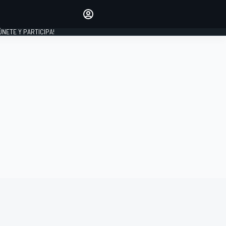
Haz que tu voz se escuche
comentando los artículos
 ÚNETE Y PARTICIPA!
INICIAR SESIÓN
EDICIÓN
ESPAÑA