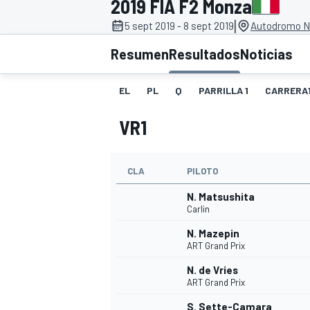
2019 FIA F2 Monza
|
5 sept 2019 - 8 sept 2019
Autodromo Na
INDYCAR
WRC
Resumen
Resultados
Noticias
EL
PL
Q
PARRILLA 1
CARRERA
VR1
CLA
PILOTO
N. Matsushita
Carlin
N. Mazepin
WEC
FÓRMULA E
ART Grand Prix
N. de Vries
ART Grand Prix
S. Sette-Camara