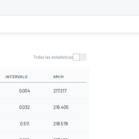
Todas las estadísticas
INTERVALO
KM/H
0.004
217.217
0.032
216.405
0.511
218.578