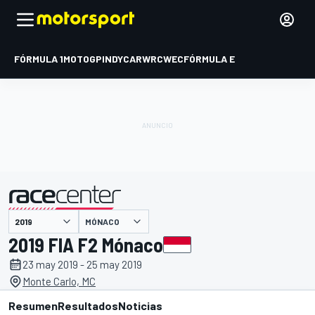
FÓRMULA 1
MOTOGP
INDYCAR
WRC
WEC
FÓRMULA E
MÓNACO
presentado por
2019 FIA F2 Mónaco
23 may 2019 - 25 may 2019
Monte Carlo, MC
Resumen
Resultados
Noticias