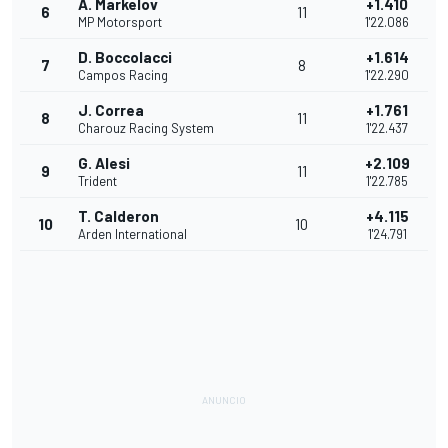
A. Markelov
+1.410
6
11
MP Motorsport
1'22.086
D. Boccolacci
+1.614
7
8
Campos Racing
1'22.290
J. Correa
+1.761
8
11
Charouz Racing System
1'22.437
G. Alesi
+2.109
9
11
Trident
1'22.785
T. Calderon
+4.115
10
10
Arden International
1'24.791