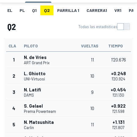
EL
PL
Q1
Q2
PARRILLA 1
CARRERA1
VR1
PAR
Q2
Todas las estadísticas
CLA
PILOTO
VUELTAS
TIEMPO
N. de Vries
1
11
1'20.676
ART Grand Prix
L. Ghiotto
+0.248
2
10
UNI-Virtuosi
1'20.924
N. Latifi
+0.454
3
9
DAMS
1'21.130
S. Gelael
+0.922
4
10
Prema Powerteam
1'21.598
N. Matsushita
+1.131
5
11
Carlin
1'21.807