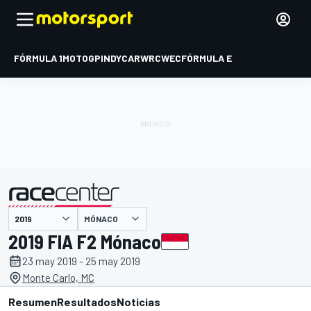
FÓRMULA 1
MOTOGP
INDYCAR
WRC
WEC
FÓRMULA E
MÓNACO
presentado por
2019 FIA F2 Mónaco
23 may 2019 - 25 may 2019
Monte Carlo, MC
Resumen
Resultados
Noticias