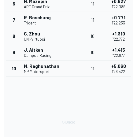
N. Mazepin
+0.627
6
11
ART Grand Prix
1'22.089
R. Boschung
+0.771
7
11
Trident
1'22.233
G. Zhou
+1.310
8
10
UNI-Virtuosi
1'22.772
J. Aitken
+1.415
9
10
Campos Racing
1'22.877
M. Raghunathan
+5.060
10
11
MP Motorsport
1'26.522