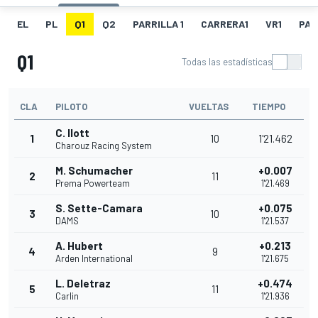
EL
PL
Q1
Q2
PARRILLA 1
CARRERA1
VR1
PAR
Q1
Todas las estadísticas
CLA
PILOTO
VUELTAS
TIEMPO
C. Ilott
1
10
1'21.462
Charouz Racing System
M. Schumacher
+0.007
2
11
Prema Powerteam
1'21.469
S. Sette-Camara
+0.075
3
10
DAMS
1'21.537
A. Hubert
+0.213
4
9
Arden International
1'21.675
L. Deletraz
+0.474
5
11
Carlin
1'21.936