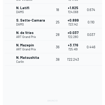
N. Latifi
+1.825
18
0.674
1
DAMS
1'24.068
S. Sette-Camara
+0.899
25
0.110
1
DAMS
1'23.142
N. de Vries
+0.037
28
0.037
1
ART Grand Prix
1'22.280
N. Mazepin
+3.176
36
0.446
1
ART Grand Prix
1'25.419
N. Matsushita
38
1'22.243
1
Carlin