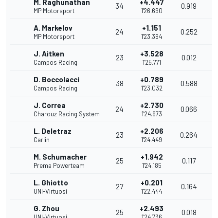
M. Raghunathan
+4.447
34
0.919
1
MP Motorsport
1'26.690
A. Markelov
+1.151
24
0.252
1
MP Motorsport
1'23.394
J. Aitken
+3.528
23
0.012
1
Campos Racing
1'25.771
D. Boccolacci
+0.789
38
0.588
1
Campos Racing
1'23.032
J. Correa
+2.730
24
0.066
1
Charouz Racing System
1'24.973
L. Deletraz
+2.206
23
0.264
1
Carlin
1'24.449
M. Schumacher
+1.942
25
0.117
1
Prema Powerteam
1'24.185
L. Ghiotto
+0.201
27
0.164
1
UNI-Virtuosi
1'22.444
G. Zhou
+2.493
25
0.018
1
UNI-Virtuosi
1'24.736