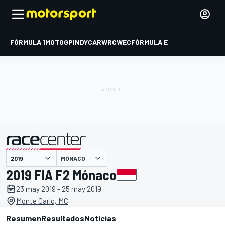
FÓRMULA 1
MOTOGP
INDYCAR
WRC
WEC
FÓRMULA E
MÓNACO
presentado por
2019 FIA F2 Mónaco
23 may 2019 - 25 may 2019
Monte Carlo, MC
Resumen
Resultados
Noticias