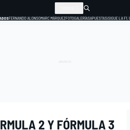
TODOS
ADOS
FERNANDO ALONSO
MARC MÁRQUEZ
FOTOGALERÍAS
APUESTAS
¡SIGUE LA F1,
P
ÓRMULA 2 Y FÓRMULA 3