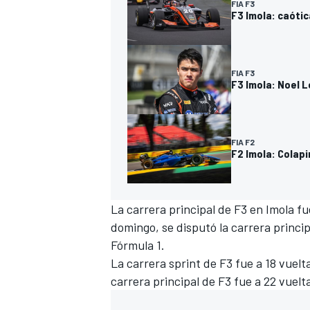
FIA F3
F3 Imola: caótic
FIA F3
F3 Imola: Noel L
FIA F2
F2 Imola: Colapi
MÁS CATEGORÍAS
La carrera principal de F3 en Imola fu
domingo, se disputó la carrera princi
Fórmula 1.
La carrera sprint de F3 fue a 18 vuelta
carrera principal de F3 fue a 22 vuelta