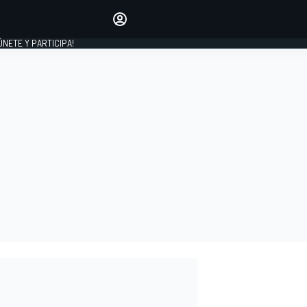
Haz que tu voz se escuche
comentando los artículos
 ÚNETE Y PARTICIPA!
INICIAR SESIÓN
EDICIÓN
ESPAÑA