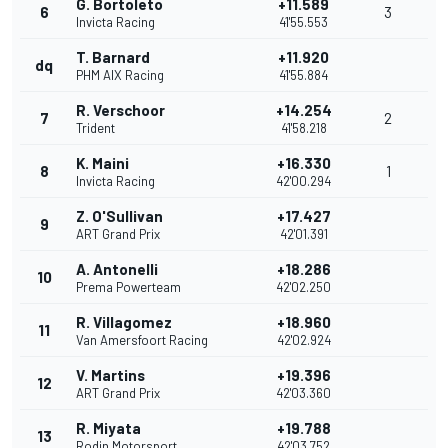
G. Bortoleto
+11.589
6
3
Invicta Racing
41'55.553
T. Barnard
+11.920
dq
PHM AIX Racing
41'55.884
R. Verschoor
+14.254
7
2
Trident
41'58.218
K. Maini
+16.330
8
1
Invicta Racing
42'00.294
Z. O'Sullivan
+17.427
9
ART Grand Prix
42'01.391
A. Antonelli
+18.286
10
Prema Powerteam
42'02.250
R. Villagomez
+18.960
11
Van Amersfoort Racing
42'02.924
V. Martins
+19.396
12
ART Grand Prix
42'03.360
R. Miyata
+19.788
13
Rodin Motorsport
42'03.752