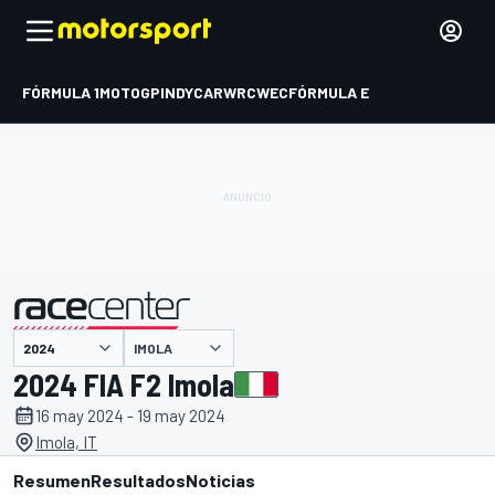
FÓRMULA 1
MOTOGP
INDYCAR
WRC
WEC
FÓRMULA E
IMOLA
presentado por
2024 FIA F2 Imola
16 may 2024 - 19 may 2024
Imola, IT
Resumen
Resultados
Noticias