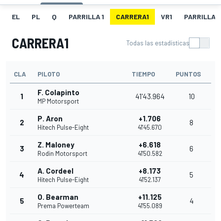
EL
PL
Q
PARRILLA 1
CARRERA1
VR1
PARRILLA 
CARRERA1
Todas las estadísticas
CLA
PILOTO
TIEMPO
PUNTOS
F. Colapinto
1
41'43.964
10
MP Motorsport
P. Aron
+1.706
2
8
Hitech Pulse-Eight
41'45.670
Z. Maloney
+6.618
3
6
Rodin Motorsport
41'50.582
A. Cordeel
+8.173
4
5
Hitech Pulse-Eight
41'52.137
O. Bearman
+11.125
5
4
Prema Powerteam
41'55.089