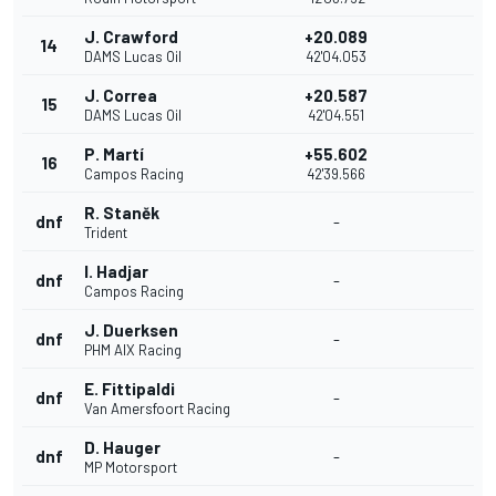
J. Crawford
+20.089
14
DAMS Lucas Oil
42'04.053
J. Correa
+20.587
15
DAMS Lucas Oil
42'04.551
P. Martí
+55.602
16
Campos Racing
42'39.566
R. Staněk
dnf
-
Trident
I. Hadjar
dnf
-
Campos Racing
J. Duerksen
dnf
-
PHM AIX Racing
E. Fittipaldi
dnf
-
Van Amersfoort Racing
D. Hauger
dnf
-
MP Motorsport