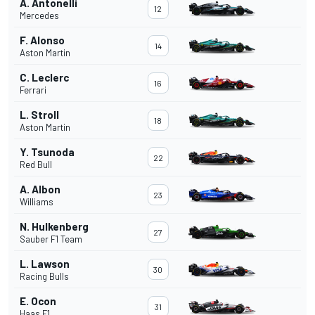
A. Antonelli
12
Mercedes
F. Alonso
14
Aston Martin
C. Leclerc
16
Ferrari
L. Stroll
18
Aston Martin
Y. Tsunoda
22
Red Bull
A. Albon
23
Williams
N. Hulkenberg
27
Sauber F1 Team
L. Lawson
30
Racing Bulls
E. Ocon
31
Haas F1