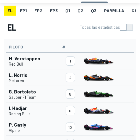
EL
FP1
FP2
FP3
Q1
Q2
Q3
PARRILLA
CAR
EL
Todas las estadísticas
PILOTO
#
M. Verstappen
1
Red Bull
L. Norris
4
McLaren
G. Bortoleto
5
Sauber F1 Team
I. Hadjar
6
Racing Bulls
P. Gasly
10
Alpine