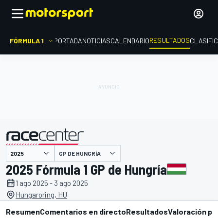
RESULTADOS
FÓRMULA 1
PORTADA
NOTICIAS
CALENDARIO
CLASIFI
GP DE HUNGRÍA
presentado por
2025 Fórmula 1 GP de Hungría
1 ago 2025 - 3 ago 2025
Hungaroring, HU
Resumen
Comentarios en directo
Resultados
Valoración pi