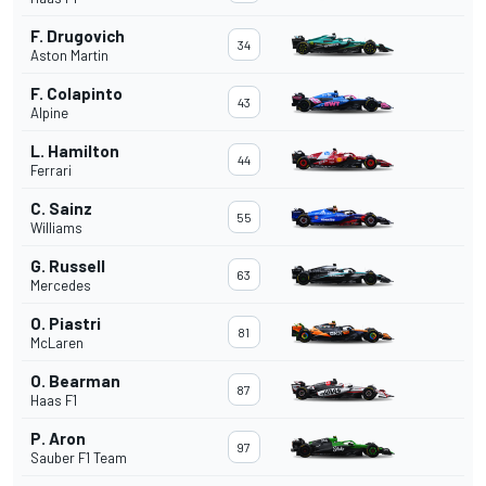
F. Drugovich
34
Aston Martin
F. Colapinto
43
Alpine
L. Hamilton
44
Ferrari
C. Sainz
55
Williams
G. Russell
63
Mercedes
O. Piastri
81
McLaren
O. Bearman
87
Haas F1
P. Aron
97
Sauber F1 Team