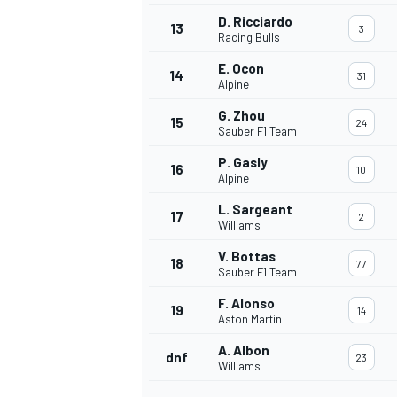
D. Ricciardo
13
3
Racing Bulls
E. Ocon
14
31
Alpine
G. Zhou
15
24
Sauber F1 Team
P. Gasly
16
10
Alpine
L. Sargeant
17
2
Williams
V. Bottas
18
77
Sauber F1 Team
F. Alonso
19
14
Aston Martin
A. Albon
dnf
23
Williams