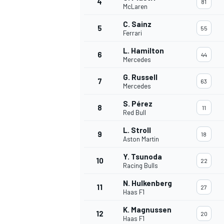
4
81
McLaren
C. Sainz
5
55
Ferrari
L. Hamilton
6
44
Mercedes
G. Russell
7
63
Mercedes
S. Pérez
8
11
Red Bull
L. Stroll
9
18
Aston Martin
Y. Tsunoda
10
22
Racing Bulls
N. Hulkenberg
11
27
Haas F1
K. Magnussen
12
20
Haas F1