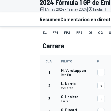
2024 Fórmula 1 GP de Em
|
17 may 2024 - 19 may 2024
Imola, IT
INDYCAR
WRC
Resumen
Comentarios en direc
EL
FP1
FP2
FP3
Q1
Q2
Q
Carrera
CLA
PILOTO
#
M. Verstappen
1
1
Red Bull
L. Norris
2
4
WEC
FÓRMULA E
McLaren
C. Leclerc
3
16
Ferrari
O. Piastri