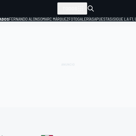
TODOS
ADOS
FERNANDO ALONSO
MARC MÁRQUEZ
FOTOGALERÍAS
APUESTAS
¡SIGUE LA F1,
P