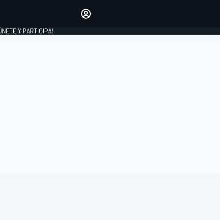
Haz que tu voz se escuche
comentando los artículos
 ÚNETE Y PARTICIPA!
INICIAR SESIÓN
EDICIÓN
ESPAÑA