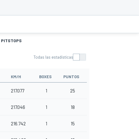
PITSTOPS
Todas las estadísticas
KM/H
BOXES
PUNTOS
217.077
1
25
217.046
1
18
216.742
1
15