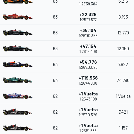
63
6.216
1:25'39.384
+22.325
63
8.193
1:25'47.577
+35.104
63
12.779
1:26'00.356
+47.154
63
12.050
1:26'12.406
+54.776
63
7.622
1:26'20.028
+1'19.556
63
24.780
1:26'44.808
+1 Vuelta
62
1 Vuelta
1:25'43.108
+1 Vuelta
62
7.421
1:25'50.529
+1 Vuelta
62
1.157
1:25'51.686