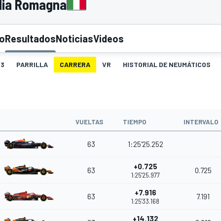
ilia Romagna
to
Resultados
Noticias
Videos
3
PARRILLA
CARRERA
VR
HISTORIAL DE NEUMÁTICOS
VUELTAS
TIEMPO
INTERVALO
63
1:25'25.252
+0.725
63
0.725
1:25'25.977
+7.916
63
7.191
1:25'33.168
+14.132