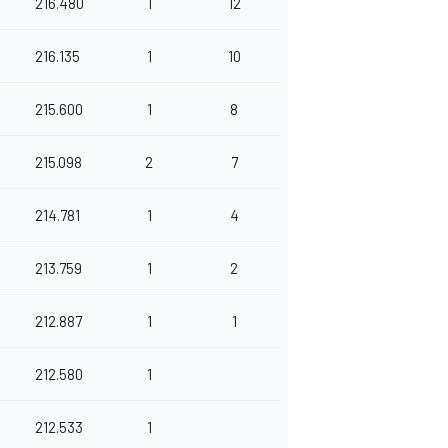
216.480
1
12
216.135
1
10
215.600
1
8
215.098
2
7
214.781
1
4
213.759
1
2
212.887
1
1
212.580
1
212.533
1