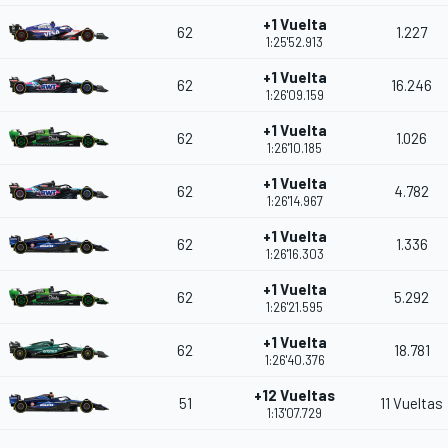
+1 Vuelta
62
1.227
1:25'52.913
+1 Vuelta
62
16.246
1:26'09.159
+1 Vuelta
62
1.026
1:26'10.185
+1 Vuelta
62
4.782
1:26'14.967
+1 Vuelta
62
1.336
1:26'16.303
+1 Vuelta
62
5.292
1:26'21.595
+1 Vuelta
62
18.781
1:26'40.376
+12 Vueltas
51
11 Vueltas
1:13'07.729