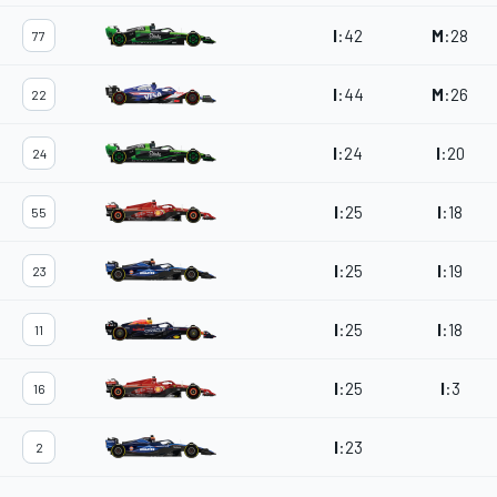
I
:
42
M
:
28
77
I
:
44
M
:
26
22
I
:
24
I
:
20
24
I
:
25
I
:
18
55
I
:
25
I
:
19
23
I
:
25
I
:
18
11
I
:
25
I
:
3
16
I
:
23
2