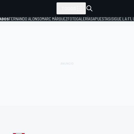
TODOS
ADOS
FERNANDO ALONSO
MARC MÁRQUEZ
FOTOGALERÍAS
APUESTAS
¡SIGUE LA F1,
P