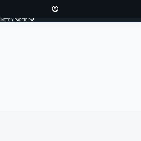
Haz que tu voz se escuche
comentando los artículos
 ÚNETE Y PARTICIPA!
INICIAR SESIÓN
EDICIÓN
ESPAÑA