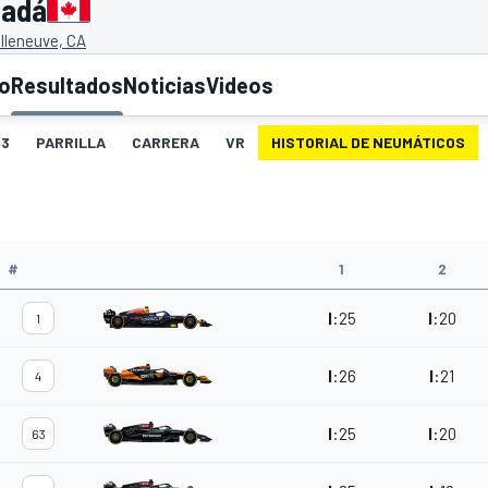
nadá
illeneuve, CA
to
Resultados
Noticias
Videos
3
PARRILLA
CARRERA
VR
HISTORIAL DE NEUMÁTICOS
#
1
2
I
:
25
I
:
20
1
I
:
26
I
:
21
4
I
:
25
I
:
20
63