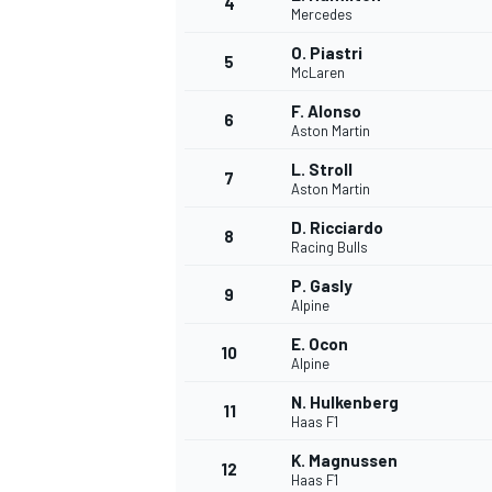
4
Mercedes
O. Piastri
5
McLaren
F. Alonso
6
Aston Martin
L. Stroll
7
Aston Martin
D. Ricciardo
8
Racing Bulls
P. Gasly
9
Alpine
E. Ocon
10
Alpine
N. Hulkenberg
11
Haas F1
K. Magnussen
12
Haas F1