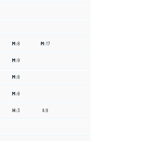
M
:
8
M
:
17
M
:
9
M
:
8
M
:
8
H
:
3
I
:
9