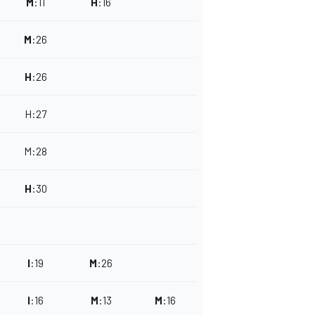
M
:
11
H
:
16
M
:
26
H
:
26
H
:
27
M
:
28
H
:
30
I
:
19
M
:
26
I
:
16
M
:
13
M
:
16