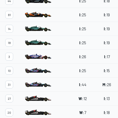
I
:
25
I
:
18
44
I
:
25
I
:
19
81
I
:
25
I
:
19
14
I
:
25
I
:
19
18
I
:
26
I
:
17
3
I
:
25
I
:
15
10
I
:
44
M
:
26
31
W
:
12
I
:
13
27
W
:
7
I
:
18
20