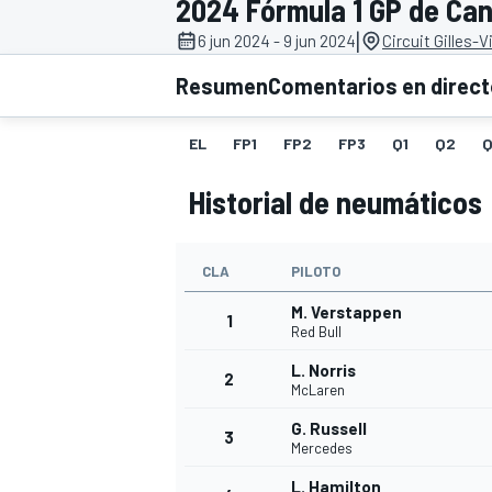
2024 Fórmula 1 GP de Ca
|
6 jun 2024 - 9 jun 2024
Circuit Gilles-V
INDYCAR
WRC
Resumen
Comentarios en direc
EL
FP1
FP2
FP3
Q1
Q2
Q
Historial de neumáticos
CLA
PILOTO
M. Verstappen
1
Red Bull
L. Norris
2
WEC
FÓRMULA E
McLaren
G. Russell
3
Mercedes
L. Hamilton