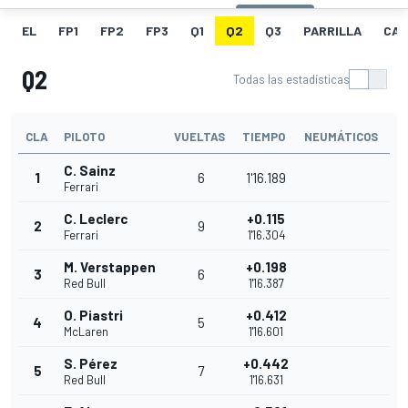
EL
FP1
FP2
FP3
Q1
Q2
Q3
PARRILLA
CAR
Q2
Todas las estadísticas
CLA
PILOTO
VUELTAS
TIEMPO
NEUMÁTICOS
C. Sainz
1
6
1'16.189
Ferrari
C. Leclerc
+0.115
2
9
Ferrari
1'16.304
M. Verstappen
+0.198
3
6
Red Bull
1'16.387
O. Piastri
+0.412
4
5
McLaren
1'16.601
S. Pérez
+0.442
5
7
Red Bull
1'16.631