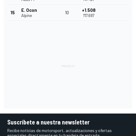
E. Ocon
+1.508
15
10
Alpine
1'17.697
Suscríbete a nuestra newsletter
Recibe noticias de motorsport, actualizaciones y ofertas
especiales directamente en tu bandeja de entrada.