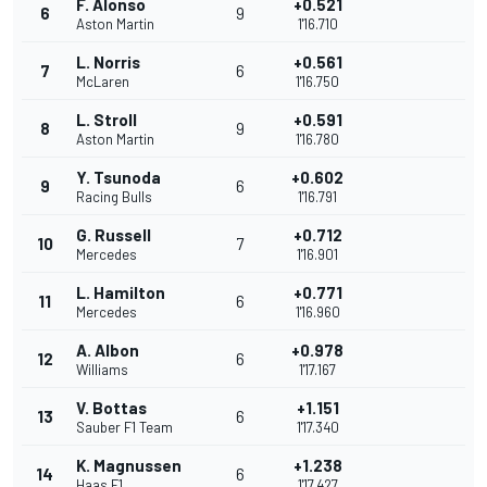
F. Alonso
+0.521
6
9
Aston Martin
1'16.710
L. Norris
+0.561
7
6
McLaren
1'16.750
L. Stroll
+0.591
8
9
Aston Martin
1'16.780
Y. Tsunoda
+0.602
9
6
Racing Bulls
1'16.791
G. Russell
+0.712
10
7
Mercedes
1'16.901
L. Hamilton
+0.771
11
6
Mercedes
1'16.960
A. Albon
+0.978
12
6
Williams
1'17.167
V. Bottas
+1.151
13
6
Sauber F1 Team
1'17.340
K. Magnussen
+1.238
14
6
Haas F1
1'17.427