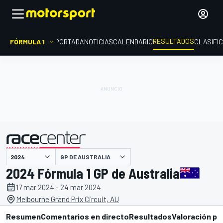
RESULTADOS
FÓRMULA 1
PORTADA
NOTICIAS
CALENDARIO
CLASIFI
GP DE AUSTRALIA
presentado por
2024 Fórmula 1 GP de Australia
17 mar 2024 - 24 mar 2024
Melbourne Grand Prix Circuit, AU
Resumen
Comentarios en directo
Resultados
Valoración pi