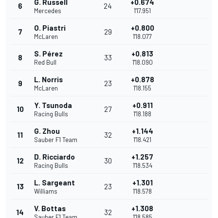
G. Russell
+0.674
6
24
Mercedes
1'17.951
O. Piastri
+0.800
7
29
McLaren
1'18.077
S. Pérez
+0.813
8
33
Red Bull
1'18.090
L. Norris
+0.878
9
23
McLaren
1'18.155
Y. Tsunoda
+0.911
10
27
Racing Bulls
1'18.188
G. Zhou
+1.144
11
32
Sauber F1 Team
1'18.421
D. Ricciardo
+1.257
12
30
Racing Bulls
1'18.534
L. Sargeant
+1.301
13
23
Williams
1'18.578
V. Bottas
+1.308
14
32
Sauber F1 Team
1'18.585