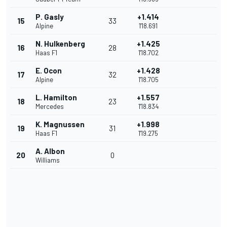
P. Gasly
+1.414
15
33
Alpine
1'18.691
N. Hulkenberg
+1.425
16
28
Haas F1
1'18.702
E. Ocon
+1.428
17
32
Alpine
1'18.705
L. Hamilton
+1.557
18
23
Mercedes
1'18.834
K. Magnussen
+1.998
19
31
Haas F1
1'19.275
A. Albon
20
0
Williams