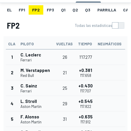
EL
FP1
FP2
FP3
Q1
Q2
Q3
PARRILLA
CAR
FP2
Todas las estadísticas
CLA
PILOTO
VUELTAS
TIEMPO
NEUMÁTICOS
C. Leclerc
1
26
1'17.277
Ferrari
M. Verstappen
+0.381
2
21
Red Bull
1'17.658
C. Sainz
+0.430
3
25
Ferrari
1'17.707
L. Stroll
+0.545
4
29
Aston Martin
1'17.822
F. Alonso
+0.635
5
31
Aston Martin
1'17.912