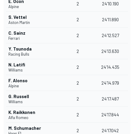
E. Ocon
2
24'10.190
Alpine
S. Vettel
2
24'11.890
Aston Martin
C. Sainz
2
24'12.527
Ferrari
Y. Tsunoda
2
24'13.630
Racing Bulls
N. Latifi
2
24'14.435
Williams
F. Alonso
2
24'14.979
Alpine
G. Russell
2
24'17.487
Williams
K. Raikkonen
2
24'17.844
Alfa Romeo
M. Schumacher
2
24'17.042
Haas F1