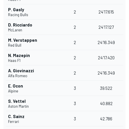
P. Gasly
2
24'17.615
Racing Bulls
D. Ricciardo
2
24'17.127
McLaren
M. Verstappen
2
24'16.349
Red Bull
N. Mazepin
2
24'17.420
Haas F1
A. Giovinazzi
2
24'16.349
Alfa Romeo
E. Ocon
3
39.522
Alpine
S. Vettel
3
40.882
Aston Martin
C. Sainz
3
42.786
Ferrari