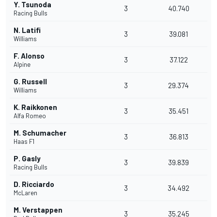
Y. Tsunoda
3
40.740
Racing Bulls
N. Latifi
3
39.081
Williams
F. Alonso
3
37.122
Alpine
G. Russell
3
29.374
Williams
K. Raikkonen
3
35.451
Alfa Romeo
M. Schumacher
3
36.813
Haas F1
P. Gasly
3
39.839
Racing Bulls
D. Ricciardo
3
34.492
McLaren
M. Verstappen
3
35.245