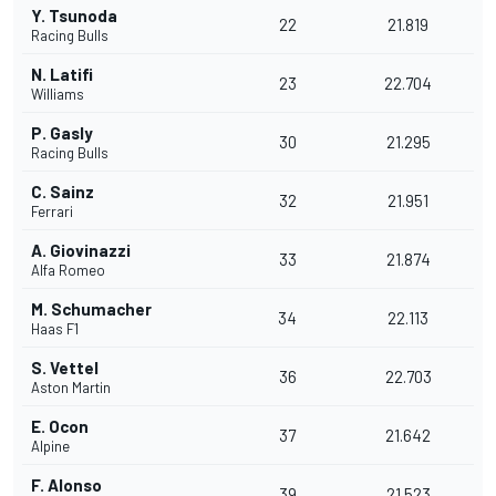
Y. Tsunoda
22
21.819
Racing Bulls
N. Latifi
23
22.704
Williams
P. Gasly
30
21.295
Racing Bulls
C. Sainz
32
21.951
Ferrari
A. Giovinazzi
33
21.874
Alfa Romeo
M. Schumacher
34
22.113
Haas F1
S. Vettel
36
22.703
Aston Martin
E. Ocon
37
21.642
Alpine
F. Alonso
39
21.523