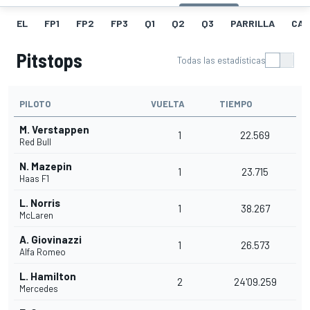
EL
FP1
FP2
FP3
Q1
Q2
Q3
PARRILLA
CAR
Pitstops
Todas las estadísticas
PILOTO
VUELTA
TIEMPO
M. Verstappen
1
22.569
Red Bull
N. Mazepin
1
23.715
Haas F1
L. Norris
1
38.267
McLaren
A. Giovinazzi
1
26.573
Alfa Romeo
L. Hamilton
2
24'09.259
Mercedes