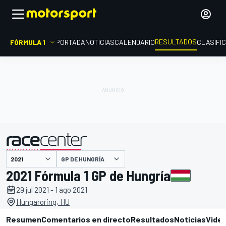
RESULTADOS
FÓRMULA 1
PORTADA
NOTICIAS
CALENDARIO
CLASIFI
GP DE HUNGRÍA
presentado por
2021 Fórmula 1 GP de Hungría
29 jul 2021 - 1 ago 2021
Hungaroring, HU
Resumen
Comentarios en directo
Resultados
Noticias
Vide