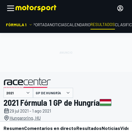
RESULTADOS
FÓRMULA 1
PORTADA
NOTICIAS
CALENDARIO
CLASIFI
GP DE HUNGRÍA
presentado por
2021 Fórmula 1 GP de Hungría
29 jul 2021 - 1 ago 2021
Hungaroring, HU
Resumen
Comentarios en directo
Resultados
Noticias
Vide