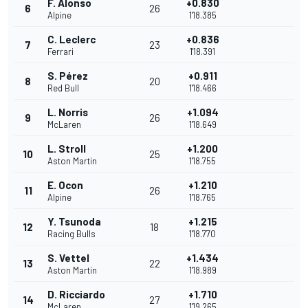
F. Alonso
+0.830
6
26
Alpine
1'18.385
C. Leclerc
+0.836
7
23
Ferrari
1'18.391
S. Pérez
+0.911
8
20
Red Bull
1'18.466
L. Norris
+1.094
9
26
McLaren
1'18.649
L. Stroll
+1.200
10
25
Aston Martin
1'18.755
E. Ocon
+1.210
11
26
Alpine
1'18.765
Y. Tsunoda
+1.215
12
18
Racing Bulls
1'18.770
S. Vettel
+1.434
13
22
Aston Martin
1'18.989
D. Ricciardo
+1.710
14
27
McLaren
1'19.265