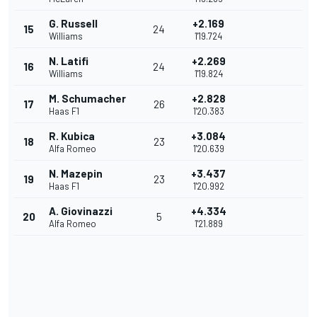
G. Russell
+2.169
15
24
Williams
1'19.724
N. Latifi
+2.269
16
24
Williams
1'19.824
M. Schumacher
+2.828
17
26
Haas F1
1'20.383
R. Kubica
+3.084
18
23
Alfa Romeo
1'20.639
N. Mazepin
+3.437
19
23
Haas F1
1'20.992
A. Giovinazzi
+4.334
20
5
Alfa Romeo
1'21.889