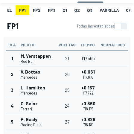
EL
FP1
FP2
FP3
Q1
Q2
Q3
PARRILLA
CAR
FP1
Todas las estadísticas
CLA
PILOTO
VUELTAS
TIEMPO
NEUMÁTICOS
M. Verstappen
1
21
1'17.555
Red Bull
V. Bottas
+0.061
2
26
Mercedes
1'17.616
L. Hamilton
+0.167
3
25
Mercedes
1'17.722
C. Sainz
+0.560
4
24
Ferrari
1'18.115
P. Gasly
+0.626
5
27
Racing Bulls
1'18.181