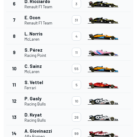
D. Ricciardo
6
3
Renault F1 Team
E. Ocon
7
31
Renault F1 Team
L. Norris
8
4
McLaren
S. Pérez
9
11
Racing Point
C. Sainz
10
55
McLaren
S. Vettel
11
5
Ferrari
P. Gasly
12
10
Racing Bulls
D. Kvyat
13
26
Racing Bulls
A. Giovinazzi
14
99
Alfa Romeo