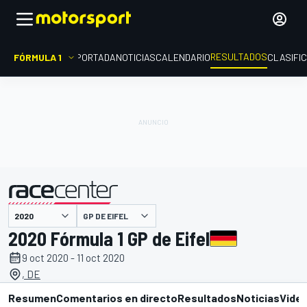
RESULTADOS
FÓRMULA 1
PORTADA
NOTICIAS
CALENDARIO
CLASIFI
GP DE EIFEL
presentado por
2020 Fórmula 1 GP de Eifel
9 oct 2020 - 11 oct 2020
, DE
Resumen
Comentarios en directo
Resultados
Noticias
Vide