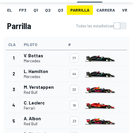
EL
FP3
Q1
Q2
Q3
PARRILLA
CARRERA
VR
Parrilla
Todas las estadísticas
CLA
PILOTO
#
V. Bottas
1
77
Mercedes
L. Hamilton
2
44
Mercedes
M. Verstappen
3
33
Red Bull
C. Leclerc
4
16
Ferrari
A. Albon
5
23
Red Bull