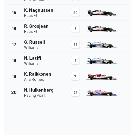
K. Magnussen
15
20
Haas F1
R. Grosjean
16
8
Haas F1
G. Russell
17
63
Williams
N. Latifi
18
6
Williams
K. Raikkonen
19
7
Alfa Romeo
N. Hulkenberg
20
27
Racing Point