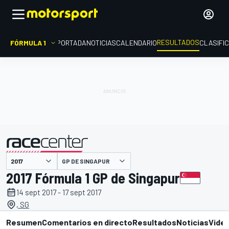
RESULTADOS
FÓRMULA 1
PORTADA
NOTICIAS
CALENDARIO
CLASIFI
GP DE SINGAPUR
presentado por
2017 Fórmula 1 GP de Singapur
14 sept 2017 - 17 sept 2017
, SG
Resumen
Comentarios en directo
Resultados
Noticias
Vide