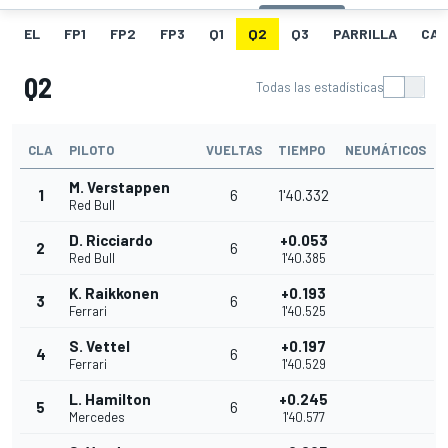
EL
FP1
FP2
FP3
Q1
Q2
Q3
PARRILLA
CAR
Q2
Todas las estadísticas
CLA
PILOTO
VUELTAS
TIEMPO
NEUMÁTICOS
M. Verstappen
1
6
1'40.332
Red Bull
D. Ricciardo
+0.053
2
6
Red Bull
1'40.385
K. Raikkonen
+0.193
3
6
Ferrari
1'40.525
S. Vettel
+0.197
4
6
Ferrari
1'40.529
L. Hamilton
+0.245
5
6
Mercedes
1'40.577