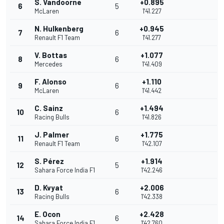
S. Vandoorne
+0.895
6
5
McLaren
1'41.227
N. Hulkenberg
+0.945
7
6
Renault F1 Team
1'41.277
V. Bottas
+1.077
8
6
Mercedes
1'41.409
F. Alonso
+1.110
9
6
McLaren
1'41.442
C. Sainz
+1.494
10
6
Racing Bulls
1'41.826
J. Palmer
+1.775
11
6
Renault F1 Team
1'42.107
S. Pérez
+1.914
12
5
Sahara Force India F1
1'42.246
D. Kvyat
+2.006
13
6
Racing Bulls
1'42.338
E. Ocon
+2.428
14
6
Sahara Force India F1
1'42.760