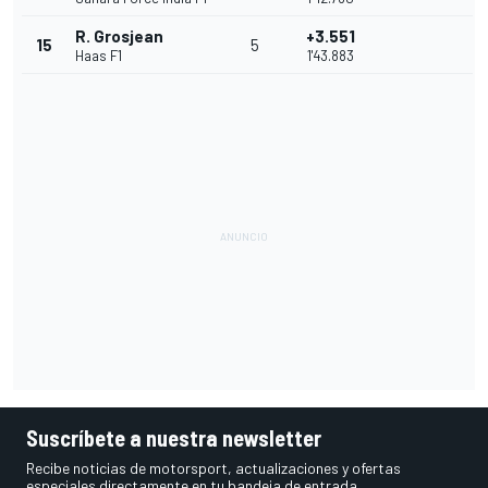
R. Grosjean
+3.551
15
5
Haas F1
1'43.883
Suscríbete a nuestra newsletter
Recibe noticias de motorsport, actualizaciones y ofertas
especiales directamente en tu bandeja de entrada.