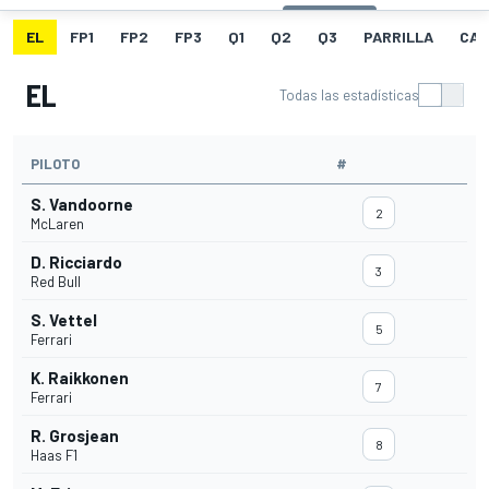
EL
FP1
FP2
FP3
Q1
Q2
Q3
PARRILLA
CAR
EL
Todas las estadísticas
PILOTO
#
S. Vandoorne
2
McLaren
D. Ricciardo
3
Red Bull
S. Vettel
5
Ferrari
K. Raikkonen
7
Ferrari
R. Grosjean
8
Haas F1