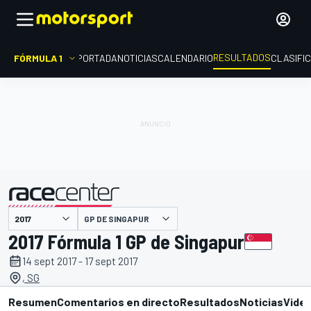
RESULTADOS
FÓRMULA 1
PORTADA
NOTICIAS
CALENDARIO
CLASIFI
GP DE SINGAPUR
presentado por
2017 Fórmula 1 GP de Singapur
14 sept 2017 - 17 sept 2017
, SG
Resumen
Comentarios en directo
Resultados
Noticias
Vide