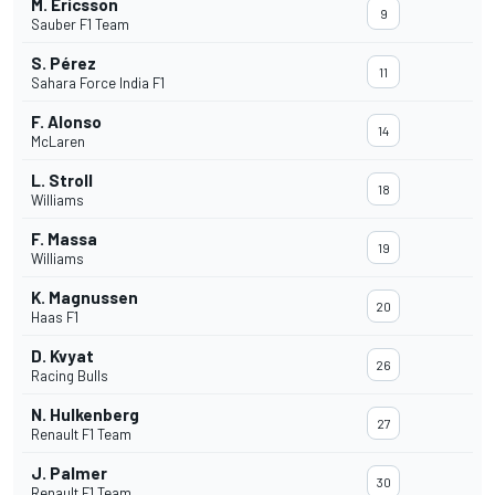
M. Ericsson
9
Sauber F1 Team
S. Pérez
11
Sahara Force India F1
F. Alonso
14
McLaren
L. Stroll
18
Williams
F. Massa
19
Williams
K. Magnussen
20
Haas F1
D. Kvyat
26
Racing Bulls
N. Hulkenberg
27
Renault F1 Team
J. Palmer
30
Renault F1 Team