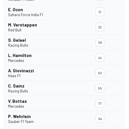
E. Ocon
31
Sahara Force India F1
M. Verstappen
33
Red Bull
S. Gelael
38
Racing Bulls
L. Hamilton
44
Mercedes
A. Giovinazzi
50
Haas F1
C. Sainz
55
Racing Bulls
V. Bottas
77
Mercedes
P. Wehrlein
94
Sauber F1 Team