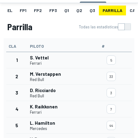
EL
FP1
FP2
FP3
Q1
Q2
Q3
PARRILLA
CAR
Parrilla
Todas las estadísticas
CLA
PILOTO
#
S. Vettel
1
5
Ferrari
M. Verstappen
2
33
Red Bull
D. Ricciardo
3
3
Red Bull
K. Raikkonen
4
7
Ferrari
L. Hamilton
5
44
Mercedes