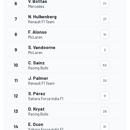
V. Bottas
6
77
Mercedes
N. Hulkenberg
7
27
Renault F1 Team
F. Alonso
8
14
McLaren
S. Vandoorne
9
2
McLaren
C. Sainz
10
55
Racing Bulls
J. Palmer
11
30
Renault F1 Team
S. Pérez
12
11
Sahara Force India F1
D. Kvyat
13
26
Racing Bulls
E. Ocon
14
31
Sahara Force India F1