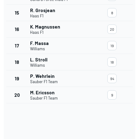
R. Grosjean
15
8
Haas F1
K. Magnussen
16
20
Haas F1
F. Massa
17
19
Williams
L. Stroll
18
18
Williams
P. Wehrlein
19
94
Sauber F1 Team
M. Ericsson
20
9
Sauber F1 Team