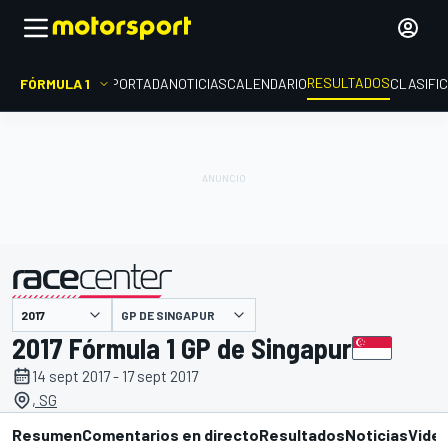
RESULTADOS
FÓRMULA 1
PORTADA
NOTICIAS
CALENDARIO
CLASIFI
GP DE SINGAPUR
presentado por
2017 Fórmula 1 GP de Singapur
14 sept 2017 - 17 sept 2017
, SG
Resumen
Comentarios en directo
Resultados
Noticias
Vide