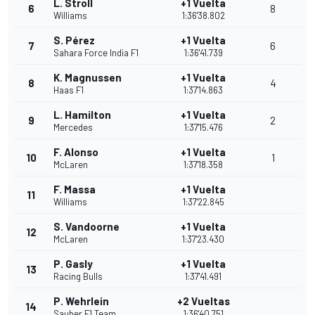
L. Stroll
+1 Vuelta
6
8
Williams
1:36'38.802
S. Pérez
+1 Vuelta
7
6
Sahara Force India F1
1:36'41.739
K. Magnussen
+1 Vuelta
8
4
Haas F1
1:37'14.863
L. Hamilton
+1 Vuelta
9
2
Mercedes
1:37'15.476
F. Alonso
+1 Vuelta
10
1
McLaren
1:37'18.358
F. Massa
+1 Vuelta
11
Williams
1:37'22.845
S. Vandoorne
+1 Vuelta
12
McLaren
1:37'23.430
P. Gasly
+1 Vuelta
13
Racing Bulls
1:37'41.491
P. Wehrlein
+2 Vueltas
14
Sauber F1 Team
1:36'40.751