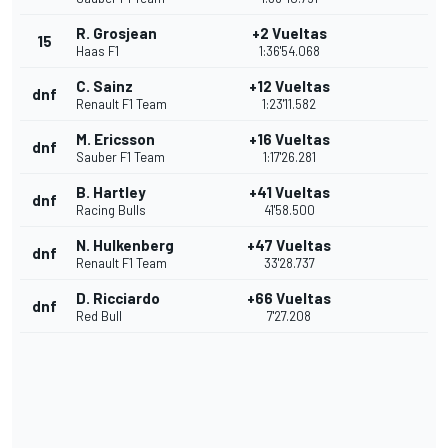
R. Grosjean
+2 Vueltas
15
Haas F1
1:36'54.068
C. Sainz
+12 Vueltas
dnf
Renault F1 Team
1:23'11.582
M. Ericsson
+16 Vueltas
dnf
Sauber F1 Team
1:17'26.281
B. Hartley
+41 Vueltas
dnf
Racing Bulls
41'58.500
N. Hulkenberg
+47 Vueltas
dnf
Renault F1 Team
33'28.737
D. Ricciardo
+66 Vueltas
dnf
Red Bull
7'27.208