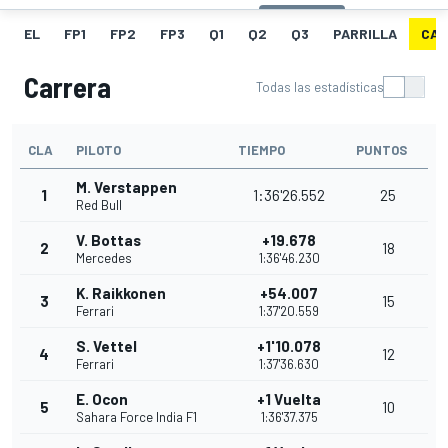
EL
FP1
FP2
FP3
Q1
Q2
Q3
PARRILLA
CAR
Carrera
Todas las estadísticas
CLA
PILOTO
TIEMPO
PUNTOS
M. Verstappen
1
1:36'26.552
25
Red Bull
V. Bottas
+19.678
2
18
Mercedes
1:36'46.230
K. Raikkonen
+54.007
3
15
Ferrari
1:37'20.559
S. Vettel
+1'10.078
4
12
Ferrari
1:37'36.630
E. Ocon
+1 Vuelta
5
10
Sahara Force India F1
1:36'37.375