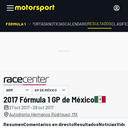
RESULTADOS
FÓRMULA 1
PORTADA
NOTICIAS
CALENDARIO
CLASIFI
GP DE MÉXICO
presentado por
2017 Fórmula 1 GP de México
27 oct 2017 - 29 oct 2017
Autodromo Hermanos Rodriguez, MX
Resumen
Comentarios en directo
Resultados
Noticias
Vide