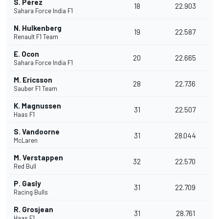
S. Pérez
18
22.903
Sahara Force India F1
N. Hulkenberg
19
22.587
Renault F1 Team
E. Ocon
20
22.665
Sahara Force India F1
M. Ericsson
28
22.736
Sauber F1 Team
K. Magnussen
31
22.507
Haas F1
S. Vandoorne
31
28.044
McLaren
M. Verstappen
32
22.570
Red Bull
P. Gasly
31
22.709
Racing Bulls
R. Grosjean
31
28.761
Haas F1