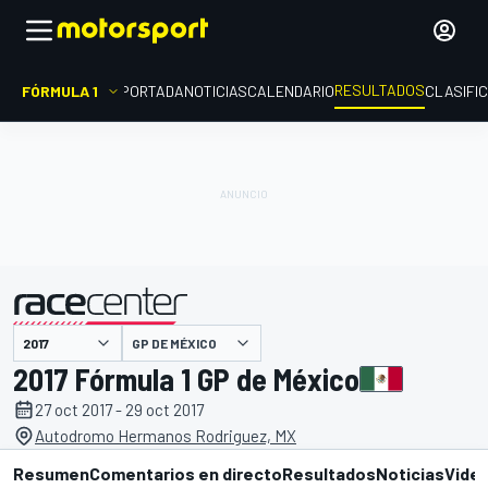
RESULTADOS
FÓRMULA 1
PORTADA
NOTICIAS
CALENDARIO
CLASIFI
GP DE MÉXICO
presentado por
2017 Fórmula 1 GP de México
27 oct 2017 - 29 oct 2017
Autodromo Hermanos Rodriguez, MX
Resumen
Comentarios en directo
Resultados
Noticias
Vide