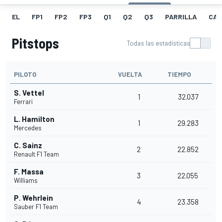
EL
FP1
FP2
FP3
Q1
Q2
Q3
PARRILLA
CAR
Pitstops
Todas las estadísticas
PILOTO
VUELTA
TIEMPO
S. Vettel
1
32.037
Ferrari
L. Hamilton
1
29.283
Mercedes
C. Sainz
2
22.852
Renault F1 Team
F. Massa
3
22.055
Williams
P. Wehrlein
4
23.358
Sauber F1 Team