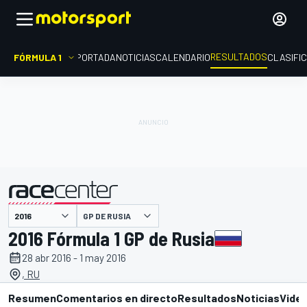
RESULTADOS
FÓRMULA 1
PORTADA
NOTICIAS
CALENDARIO
CLASIFI
GP DE RUSIA
presentado por
2016 Fórmula 1 GP de Rusia
28 abr 2016 - 1 may 2016
, RU
Resumen
Comentarios en directo
Resultados
Noticias
Vide