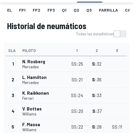
EL
FP1
FP2
FP3
Q1
Q2
Q3
PARRILLA
CAR
Historial de neumáticos
Todas las estadísticas
CLA
PILOTO
1
2
3
N. Rosberg
1
SS
:
25
S
:
32
Mercedes
L. Hamilton
2
SS
:
21
S
:
36
Mercedes
K. Raikkonen
3
SS
:
24
S
:
33
Ferrari
V. Bottas
4
SS
:
20
S
:
37
Williams
F. Massa
5
SS
:
22
S
:
28
SS
:
11
Williams