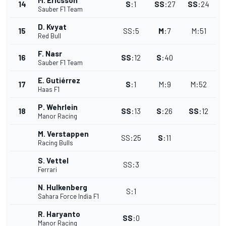
M. Ericsson
14
S
:
1
SS
:
27
SS
:
24
Sauber F1 Team
D. Kvyat
15
SS
:
5
M
:
7
M
:
51
Red Bull
F. Nasr
16
SS
:
12
S
:
40
Sauber F1 Team
E. Gutiérrez
17
S
:
1
M
:
9
M
:
52
Haas F1
P. Wehrlein
18
SS
:
13
S
:
26
SS
:
12
Manor Racing
M. Verstappen
SS
:
25
S
:
11
Racing Bulls
S. Vettel
SS
:
3
Ferrari
N. Hulkenberg
S
:
1
Sahara Force India F1
R. Haryanto
SS
:
0
Manor Racing