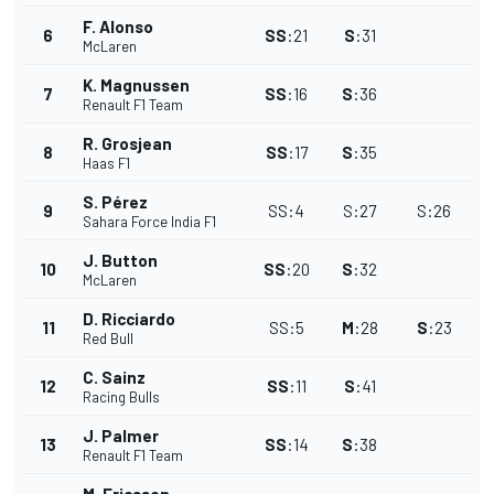
F. Alonso
6
SS
:
21
S
:
31
McLaren
K. Magnussen
7
SS
:
16
S
:
36
Renault F1 Team
R. Grosjean
8
SS
:
17
S
:
35
Haas F1
S. Pérez
9
SS
:
4
S
:
27
S
:
26
Sahara Force India F1
J. Button
10
SS
:
20
S
:
32
McLaren
D. Ricciardo
11
SS
:
5
M
:
28
S
:
23
Red Bull
C. Sainz
12
SS
:
11
S
:
41
Racing Bulls
J. Palmer
13
SS
:
14
S
:
38
Renault F1 Team