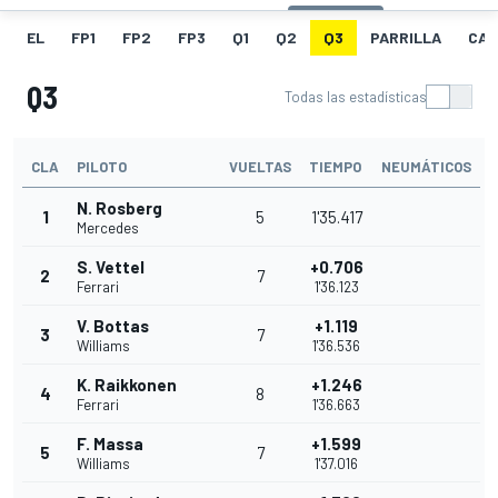
EL
FP1
FP2
FP3
Q1
Q2
Q3
PARRILLA
CAR
Q3
Todas las estadísticas
CLA
PILOTO
VUELTAS
TIEMPO
NEUMÁTICOS
N. Rosberg
1
5
1'35.417
Mercedes
S. Vettel
+0.706
2
7
Ferrari
1'36.123
V. Bottas
+1.119
3
7
Williams
1'36.536
K. Raikkonen
+1.246
4
8
Ferrari
1'36.663
F. Massa
+1.599
5
7
Williams
1'37.016