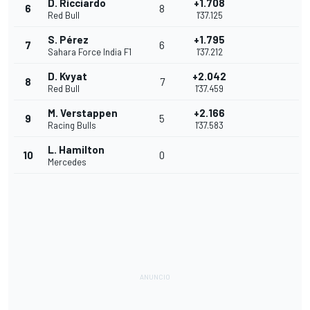
D. Ricciardo
+1.708
6
8
Red Bull
1'37.125
S. Pérez
+1.795
7
6
Sahara Force India F1
1'37.212
D. Kvyat
+2.042
8
7
Red Bull
1'37.459
M. Verstappen
+2.166
9
5
Racing Bulls
1'37.583
L. Hamilton
10
0
Mercedes