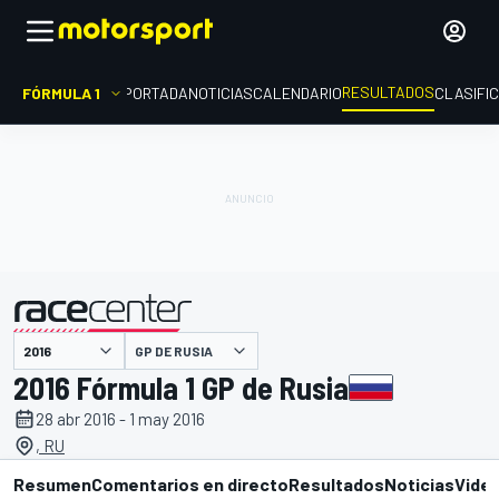
RESULTADOS
FÓRMULA 1
PORTADA
NOTICIAS
CALENDARIO
CLASIFI
GP DE RUSIA
presentado por
2016 Fórmula 1 GP de Rusia
28 abr 2016 - 1 may 2016
, RU
Resumen
Comentarios en directo
Resultados
Noticias
Vide