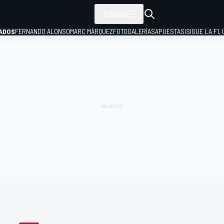
TODOS
ADOS
FERNANDO ALONSO
MARC MÁRQUEZ
FOTOGALERÍAS
APUESTAS
¡SIGUE LA F1,
P