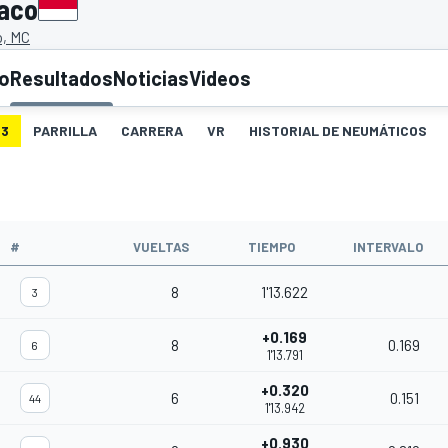
naco
o, MC
to
Resultados
Noticias
Videos
3
PARRILLA
CARRERA
VR
HISTORIAL DE NEUMÁTICOS
#
VUELTAS
TIEMPO
INTERVALO
8
1'13.622
3
+0.169
8
0.169
6
1'13.791
+0.320
6
0.151
44
1'13.942
+0.930