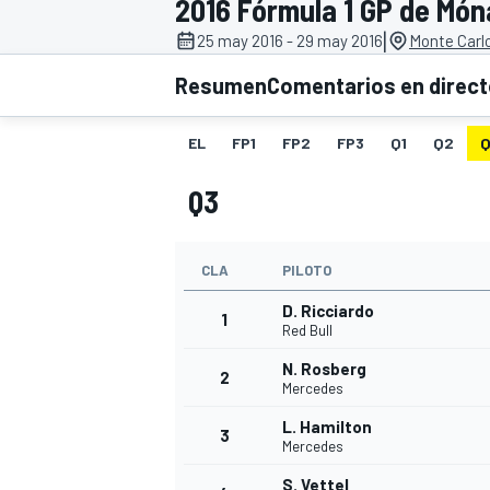
2016 Fórmula 1 GP de Mó
|
25 may 2016 - 29 may 2016
Monte Carl
INDYCAR
WRC
Resumen
Comentarios en direc
EL
FP1
FP2
FP3
Q1
Q2
Q
Q3
CLA
PILOTO
D. Ricciardo
1
Red Bull
N. Rosberg
2
WEC
FÓRMULA E
Mercedes
L. Hamilton
3
Mercedes
S. Vettel