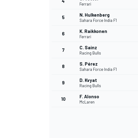
4
Ferrari
N. Hulkenberg
5
Sahara Force India F1
K. Raikkonen
6
Ferrari
C. Sainz
7
Racing Bulls
S. Pérez
8
Sahara Force India F1
D. Kvyat
9
Racing Bulls
F. Alonso
10
McLaren