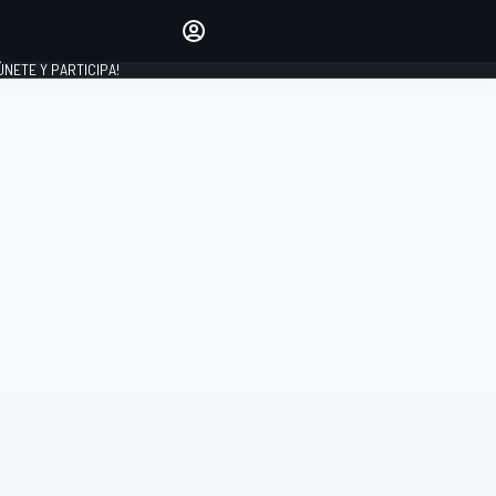
Haz que tu voz se escuche
comentando los artículos
 ÚNETE Y PARTICIPA!
INICIAR SESIÓN
EDICIÓN
ESPAÑA