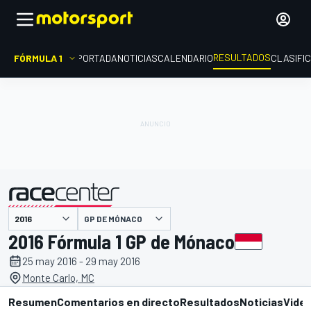
RESULTADOS
FÓRMULA 1
PORTADA
NOTICIAS
CALENDARIO
CLASIFI
GP DE MÓNACO
presentado por
2016 Fórmula 1 GP de Mónaco
25 may 2016 - 29 may 2016
Monte Carlo, MC
Resumen
Comentarios en directo
Resultados
Noticias
Vide