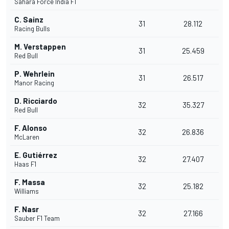
Sahara Force India F1
C. Sainz
31
28.112
Racing Bulls
M. Verstappen
31
25.459
Red Bull
P. Wehrlein
31
26.517
Manor Racing
D. Ricciardo
32
35.327
Red Bull
F. Alonso
32
26.836
McLaren
E. Gutiérrez
32
27.407
Haas F1
F. Massa
32
25.182
Williams
F. Nasr
32
27.166
Sauber F1 Team