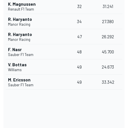
K. Magnussen
32
31.241
Renault F1 Team
R. Haryanto
34
27.380
Manor Racing
R. Haryanto
47
26.292
Manor Racing
F. Nasr
48
45.700
Sauber F1 Team
V. Bottas
49
24.673
Williams
M. Ericsson
49
33.342
Sauber F1 Team