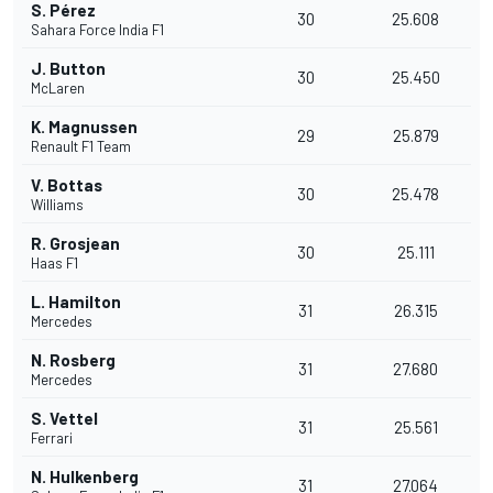
S. Pérez
30
25.608
Sahara Force India F1
J. Button
30
25.450
McLaren
K. Magnussen
29
25.879
Renault F1 Team
V. Bottas
30
25.478
Williams
R. Grosjean
30
25.111
Haas F1
L. Hamilton
31
26.315
Mercedes
N. Rosberg
31
27.680
Mercedes
S. Vettel
31
25.561
Ferrari
N. Hulkenberg
31
27.064