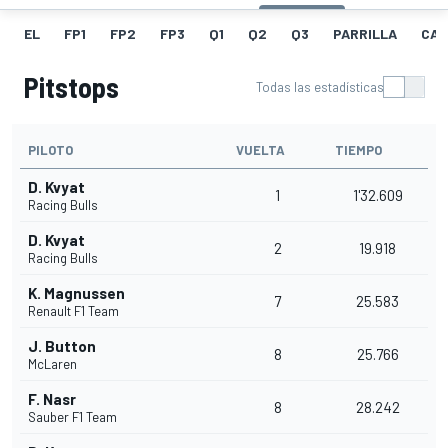
EL
FP1
FP2
FP3
Q1
Q2
Q3
PARRILLA
CAR
Pitstops
Todas las estadísticas
PILOTO
VUELTA
TIEMPO
D. Kvyat
1
1'32.609
Racing Bulls
D. Kvyat
2
19.918
Racing Bulls
K. Magnussen
7
25.583
Renault F1 Team
J. Button
8
25.766
McLaren
F. Nasr
8
28.242
Sauber F1 Team