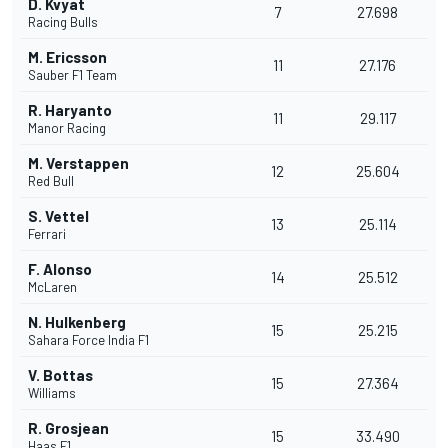
D. Kvyat
7
27.698
Racing Bulls
M. Ericsson
11
27.176
Sauber F1 Team
R. Haryanto
11
29.117
Manor Racing
M. Verstappen
12
25.604
Red Bull
S. Vettel
13
25.114
Ferrari
F. Alonso
14
25.512
McLaren
N. Hulkenberg
15
25.215
Sahara Force India F1
V. Bottas
15
27.364
Williams
R. Grosjean
15
33.490
Haas F1