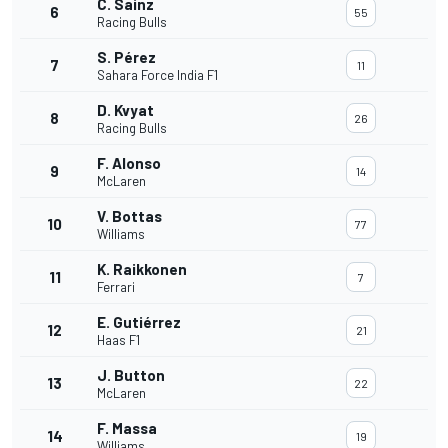
C. Sainz
6
55
Racing Bulls
S. Pérez
7
11
Sahara Force India F1
D. Kvyat
8
26
Racing Bulls
F. Alonso
9
14
McLaren
V. Bottas
10
77
Williams
K. Raikkonen
11
7
Ferrari
E. Gutiérrez
12
21
Haas F1
J. Button
13
22
McLaren
F. Massa
14
19
Williams