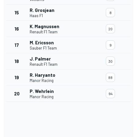
R. Grosjean
15
8
Haas F1
K. Magnussen
16
20
Renault F1 Team
M. Ericsson
17
9
Sauber F1 Team
J. Palmer
18
30
Renault F1 Team
R. Haryanto
19
88
Manor Racing
P. Wehrlein
20
94
Manor Racing