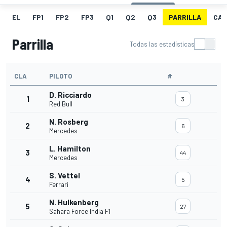
EL
FP1
FP2
FP3
Q1
Q2
Q3
PARRILLA
CAR
Parrilla
Todas las estadísticas
CLA
PILOTO
#
D. Ricciardo
1
3
Red Bull
N. Rosberg
2
6
Mercedes
L. Hamilton
3
44
Mercedes
S. Vettel
4
5
Ferrari
N. Hulkenberg
5
27
Sahara Force India F1