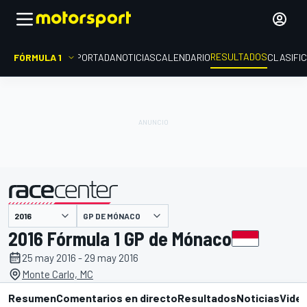
RESULTADOS
FÓRMULA 1
PORTADA
NOTICIAS
CALENDARIO
CLASIFI
GP DE MÓNACO
presentado por
2016 Fórmula 1 GP de Mónaco
25 may 2016 - 29 may 2016
Monte Carlo, MC
Resumen
Comentarios en directo
Resultados
Noticias
Vide