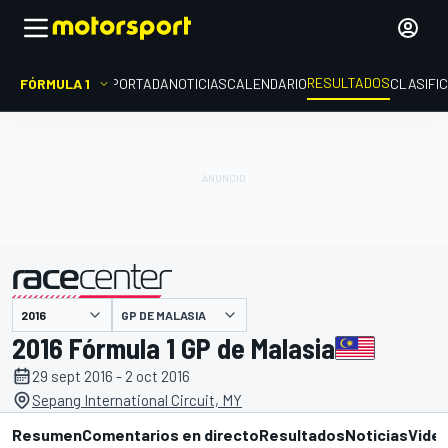
RESULTADOS
FÓRMULA 1
PORTADA
NOTICIAS
CALENDARIO
CLASIFI
GP DE MALASIA
presentado por
2016 Fórmula 1 GP de Malasia
29 sept 2016 - 2 oct 2016
Sepang International Circuit, MY
Resumen
Comentarios en directo
Resultados
Noticias
Vide