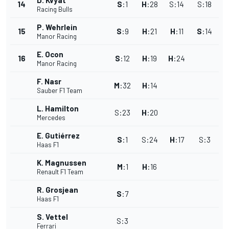
D. Kvyat
14
S
:
1
H
:
28
S
:
14
S
:
18
Racing Bulls
P. Wehrlein
15
S
:
9
H
:
21
H
:
11
S
:
14
Manor Racing
E. Ocon
16
S
:
12
H
:
19
H
:
24
Manor Racing
F. Nasr
M
:
32
H
:
14
Sauber F1 Team
L. Hamilton
S
:
23
H
:
20
Mercedes
E. Gutiérrez
S
:
1
S
:
24
H
:
17
S
:
3
Haas F1
K. Magnussen
M
:
1
H
:
16
Renault F1 Team
R. Grosjean
S
:
7
Haas F1
S. Vettel
S
:
3
Ferrari