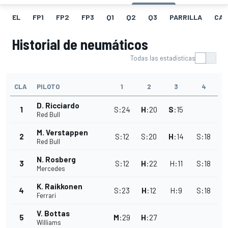
EL
FP1
FP2
FP3
Q1
Q2
Q3
PARRILLA
CAR
Historial de neumáticos
Todas las estadísticas
CLA
PILOTO
1
2
3
4
D. Ricciardo
1
S
:
24
H
:
20
S
:
15
Red Bull
M. Verstappen
2
S
:
12
S
:
20
H
:
14
S
:
18
Red Bull
N. Rosberg
3
S
:
12
H
:
22
H
:
11
S
:
18
Mercedes
K. Raikkonen
4
S
:
23
H
:
12
H
:
9
S
:
18
Ferrari
V. Bottas
5
M
:
29
H
:
27
Williams