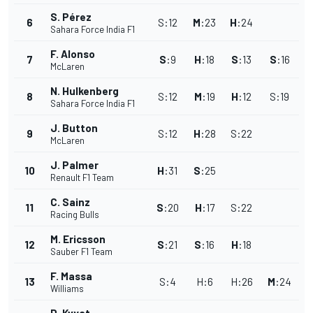
S. Pérez
6
S
:
12
M
:
23
H
:
24
Sahara Force India F1
F. Alonso
7
S
:
9
H
:
18
S
:
13
S
:
16
McLaren
N. Hulkenberg
8
S
:
12
M
:
19
H
:
12
S
:
19
Sahara Force India F1
J. Button
9
S
:
12
H
:
28
S
:
22
McLaren
J. Palmer
10
H
:
31
S
:
25
Renault F1 Team
C. Sainz
11
S
:
20
H
:
17
S
:
22
Racing Bulls
M. Ericsson
12
S
:
21
S
:
16
H
:
18
Sauber F1 Team
F. Massa
13
S
:
4
H
:
6
H
:
26
M
:
24
Williams