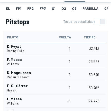
EL
FP1
FP2
FP3
Q1
Q2
Q3
PARRILLA
CAR
Pitstops
Todas las estadísticas
PILOTO
VUELTA
TIEMPO
D. Kvyat
1
32.413
Racing Bulls
F. Massa
1
23.528
Williams
K. Magnussen
1
30.679
Renault F1 Team
E. Gutiérrez
1
30.782
Haas F1
F. Massa
6
24.425
Williams