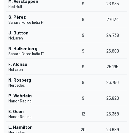
M. Verstappen
9
23.935
Red Bull
S. Pérez
9
27.024
Sahara Force India F1
J. Button
9
24.738
McLaren
N. Hulkenberg
9
26.609
Sahara Force India F1
F. Alonso
9
25.195
McLaren
N. Rosberg
9
23.750
Mercedes
P. Wehrlein
9
25.820
Manor Racing
E. Ocon
12
25.368
Manor Racing
L. Hamilton
20
23.689
Mercedes