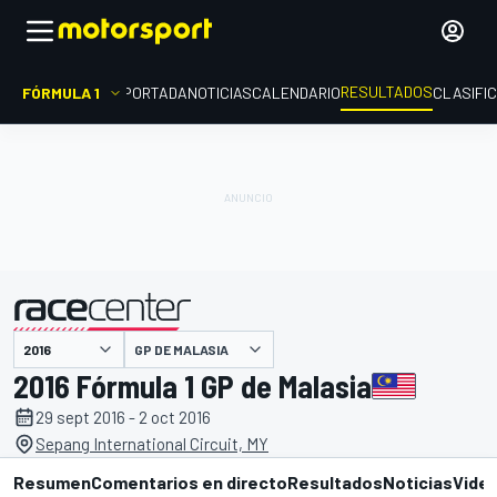
RESULTADOS
FÓRMULA 1
PORTADA
NOTICIAS
CALENDARIO
CLASIFI
GP DE MALASIA
presentado por
2016 Fórmula 1 GP de Malasia
29 sept 2016 - 2 oct 2016
Sepang International Circuit, MY
Resumen
Comentarios en directo
Resultados
Noticias
Vide