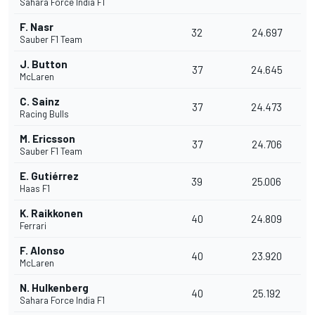
Sahara Force India F1
F. Nasr
32
24.697
Sauber F1 Team
J. Button
37
24.645
McLaren
C. Sainz
37
24.473
Racing Bulls
M. Ericsson
37
24.706
Sauber F1 Team
E. Gutiérrez
39
25.006
Haas F1
K. Raikkonen
40
24.809
Ferrari
F. Alonso
40
23.920
McLaren
N. Hulkenberg
40
25.192
Sahara Force India F1