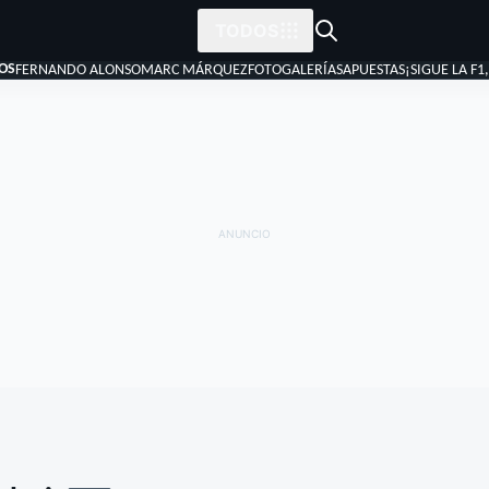
TODOS
OS
FERNANDO ALONSO
MARC MÁRQUEZ
FOTOGALERÍAS
APUESTAS
¡SIGUE LA F1