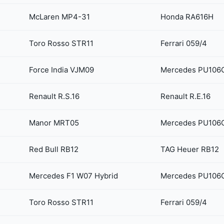
McLaren MP4-31
Honda RA616H
Toro Rosso STR11
Ferrari 059/4
Force India VJM09
Mercedes PU106C
Renault R.S.16
Renault R.E.16
Manor MRT05
Mercedes PU106C
Red Bull RB12
TAG Heuer RB12
Mercedes F1 W07 Hybrid
Mercedes PU106C
Toro Rosso STR11
Ferrari 059/4