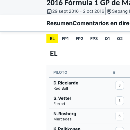
2016 Fórmula 1 GP de Ma
|
29 sept 2016 - 2 oct 2016
Sepang I
MOTOGP
INDYCAR
Resumen
Comentarios en dire
EL
FP1
FP2
FP3
Q1
Q2
EL
PILOTO
#
D. Ricciardo
3
Red Bull
S. Vettel
5
Ferrari
N. Rosberg
WRC
WEC
6
Mercedes
K. Raikkonen