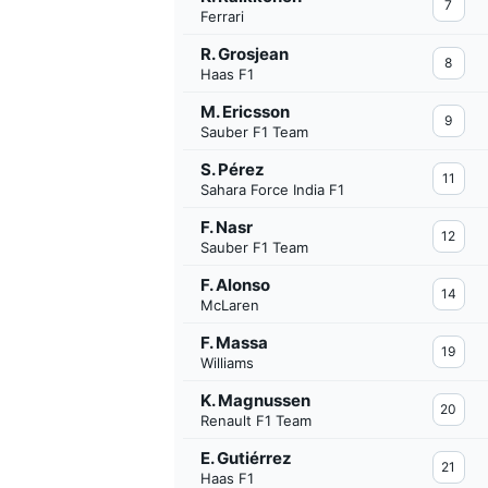
7
Ferrari
R. Grosjean
8
Haas F1
M. Ericsson
9
Sauber F1 Team
S. Pérez
11
Sahara Force India F1
F. Nasr
12
Sauber F1 Team
FÓRMULA E
F. Alonso
14
McLaren
F. Massa
19
Williams
K. Magnussen
20
Renault F1 Team
E. Gutiérrez
21
Haas F1