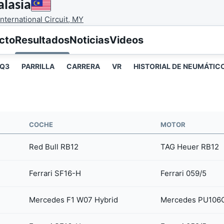
lasia
nternational Circuit, MY
cto
Resultados
Noticias
Videos
Q3
PARRILLA
CARRERA
VR
HISTORIAL DE NEUMÁTIC
COCHE
MOTOR
Red Bull RB12
TAG Heuer RB12
Ferrari SF16-H
Ferrari 059/5
Mercedes F1 W07 Hybrid
Mercedes PU106C