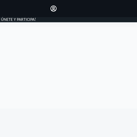
Haz que tu voz se escuche
comentando los artículos
INICIAR SESIÓN
, ÚNETE Y PARTICIPA!
EDICIÓN
ESPAÑA