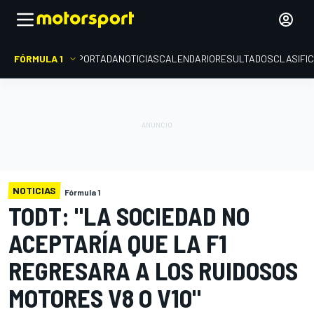
FÓRMULA 1
PORTADA
NOTICIAS
CALENDARIO
RESULTADOS
CLASIFI
NOTICIAS
Fórmula 1
TODT: "LA SOCIEDAD NO
ACEPTARÍA QUE LA F1
REGRESARA A LOS RUIDOSOS
MOTORES V8 O V10"