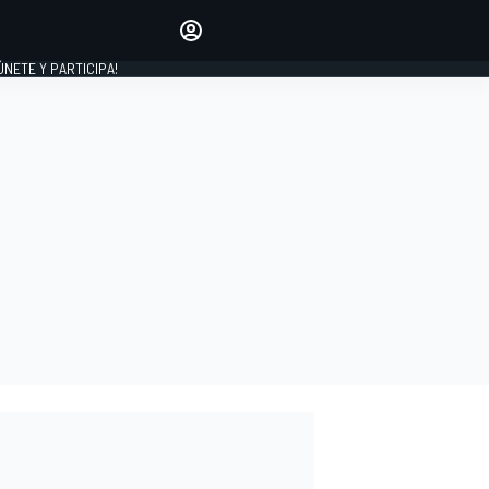
Haz que tu voz se escuche
comentando los artículos
 ÚNETE Y PARTICIPA!
INICIAR SESIÓN
EDICIÓN
ESPAÑA