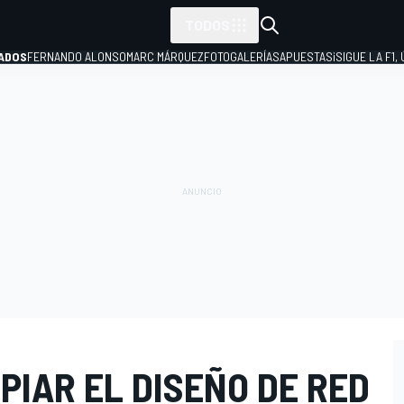
TODOS
ADOS
FERNANDO ALONSO
MARC MÁRQUEZ
FOTOGALERÍAS
APUESTAS
¡SIGUE LA F1,
P
PIAR EL DISEÑO DE RED