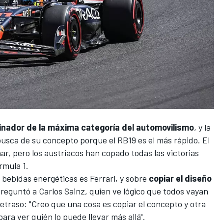
nador de la máxima categoría del automovilismo
, y la
busca de su concepto porque el RB19 es el más rápido
. El
ar, pero los austriacos han copado todas las victorias
rmula 1
.
s bebidas energéticas es
Ferrari
, y sobre
copiar el diseño
preguntó a
Carlos Sainz
, quien ve lógico que todos vayan
etraso: "Creo que una cosa es copiar el concepto y otra
ara ver quién lo puede llevar más allá".