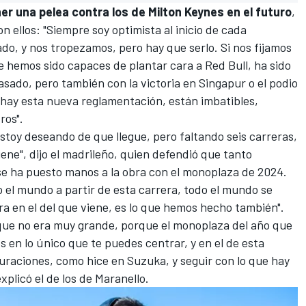
er una pelea contra los de Milton Keynes en el futuro
,
on ellos: "Siempre soy optimista al inicio de cada
do, y nos tropezamos, pero hay que serlo. Si nos fijamos
ue hemos sido capaces de plantar cara a Red Bull, ha sido
pasado, pero también con la victoria en Singapur o el podio
hay esta nueva reglamentación, están imbatibles,
ros".
estoy deseando de que llegue, pero faltando seis carreras,
iene", dijo el madrileño, quien defendió que
tanto
 se ha puesto manos a la obra con el monoplaza de 2024
.
o el mundo a partir de esta carrera, todo el mundo se
ra en el del que viene, es lo que hemos hecho también".
 que no era muy grande, porque el monoplaza del año que
es en lo único que te puedes centrar, y en el de esta
raciones, como hice en Suzuka, y seguir con lo que hay
plicó el de los de Maranello.