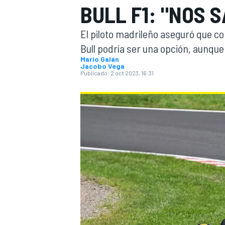
BULL F1: "NOS 
INDYCAR
WRC
El piloto madrileño aseguró que co
Bull podría ser una opción, aunque
Mario Galán
Jacobo Vega
Publicado:
2 oct 2023, 16:31
WEC
FÓRMULA E