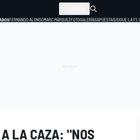
TODOS
ADOS
FERNANDO ALONSO
MARC MÁRQUEZ
FOTOGALERÍAS
APUESTAS
¡SIGUE LA F1,
P
 A LA CAZA: "NOS