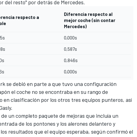
or del resto" por detrás de Mercedes.
Diferencia respecto al
erencia respecto a
mejor coche (sin contar
ole
Mercedes)
85s
0,000s
38s
0,587s
00s
0,846s
66s
0,000s
rk se debió en parte a que tuvo una configuración
apón el coche no se encontraba en su rango de
en clasificación por los otros tres equipos punteros, así
Gasly
.
a de un completo paquete de mejoras que incluía un
 entrada de los pontones y los alerones delantero y
o los resultados que el equipo esperaba, según confirmó el