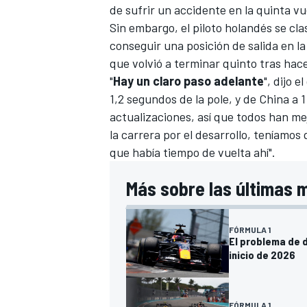
de sufrir un accidente en la quinta vu
Sin embargo, el piloto holandés se cla
conseguir una posición de salida en la p
que volvió a terminar quinto tras hac
"
Hay un claro paso adelante
", dijo e
1,2 segundos de la pole, y de
China
a 1
actualizaciones, así que todos han m
la carrera por el desarrollo, teníamo
que había tiempo de vuelta ahí".
Más sobre las últimas m
FÓRMULA 1
El problema de d
inicio de 2026
FÓRMULA 1