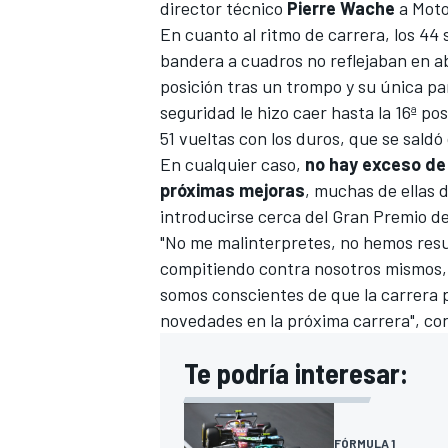
director técnico
Pierre Wache
a
Moto
En cuanto al ritmo de carrera, los 44
bandera a cuadros no reflejaban en ab
posición tras un trompo y su única pa
seguridad le hizo caer hasta la 16ª pos
51 vueltas con los duros, que se saldó
En cualquier caso,
no hay exceso de 
próximas mejoras
, muchas de ellas 
introducirse cerca del Gran Premio de 
"No me malinterpretes, no hemos resue
compitiendo contra nosotros mismos,
somos conscientes de que la carrera p
novedades en la próxima carrera", co
Te podría interesar:
FÓRMULA 1