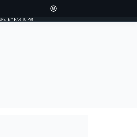
Haz que tu voz se escuche
comentando los artículos
 ÚNETE Y PARTICIPA!
INICIAR SESIÓN
EDICIÓN
ESPAÑA