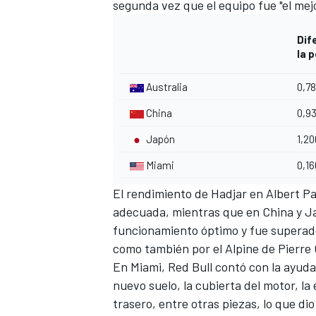
segunda vez que el equipo fue "el mej
Dif
la p
Australia
0,7
China
0,9
Japón
1,2
Miami
0,1
El rendimiento de Hadjar en Albert Pa
adecuada, mientras que en China y J
funcionamiento óptimo y fue superado 
como también por el Alpine de
Pierre 
En Miami, Red Bull contó con la ayud
nuevo suelo, la cubierta del motor, la
trasero, entre otras piezas, lo que di