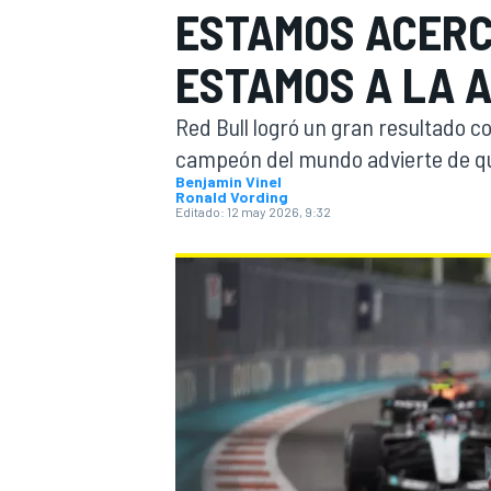
ESTAMOS ACERC
INDYCAR
WRC
ESTAMOS A LA 
Red Bull logró un gran resultado c
campeón del mundo advierte de qu
Benjamin Vinel
Ronald Vording
Editado:
12 may 2026, 9:32
WEC
FÓRMULA E