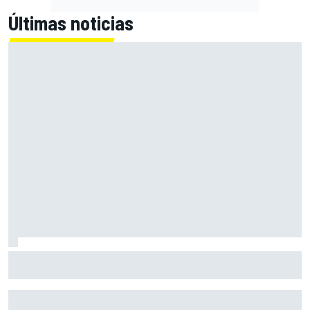
Últimas noticias
El momento en el que Stroll llegó a dejar de disfrutar de las
carreras