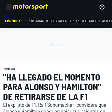
FÓRMULA 1
PORTADA
NOTICIAS
CALENDARIO
RESULTADOS
CLASIFI
Fórmula 1
"HA LLEGADO EL MOMENTO
PARA ALONSO Y HAMILTON"
DE RETIRARSE DE LA F1
El expiloto de F1, Ralf Schumacher, considera que
Alonso y Hamilton deberían dejar sus asientos en